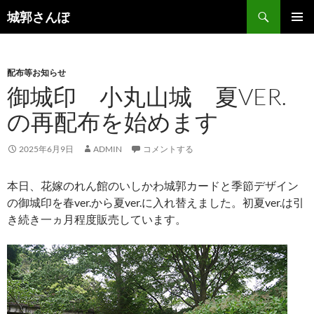
コ
検
城郭さんぽ
ン
索
メインメ
テ
ニュー
ン
配布等お知らせ
ツ
御城印 小丸山城 夏VER.
へ
ス
の再配布を始めます
キ
ッ
2025年6月9日
ADMIN
コメントする
プ
本日、花嫁のれん館のいしかわ城郭カードと季節デザイン
の御城印を春ver.から夏ver.に入れ替えました。初夏ver.は引
き続き一ヵ月程度販売しています。