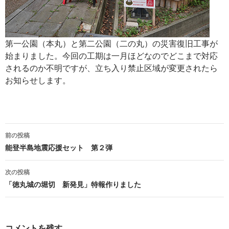
第一公園（本丸）と第二公園（二の丸）の災害復旧工事が
始まりました。今回の工期は一月ほどなのでどこまで対応
されるのか不明ですが、立ち入り禁止区域が変更されたら
お知らせします。
投
前の投稿
稿
能登半島地震応援セット 第２弾
ナ
次の投稿
ビ
「徳丸城の堀切 新発見」特報作りました
ゲ
ー
コメントを残す