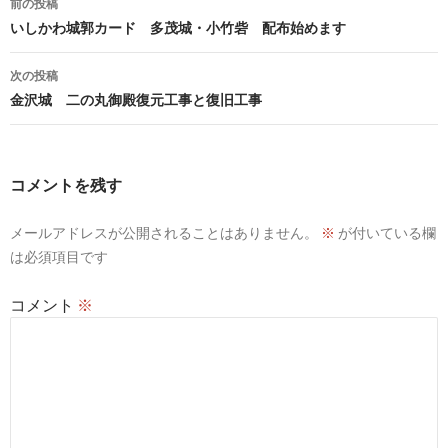
前の投稿
稿
いしかわ城郭カード 多茂城・小竹砦 配布始めます
ナ
次の投稿
ビ
金沢城 二の丸御殿復元工事と復旧工事
ゲ
ー
コメントを残す
シ
メールアドレスが公開されることはありません。
※
が付いている欄
ョ
は必須項目です
ン
コメント
※