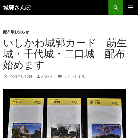
コ
検
城郭さんぽ
ン
索
メインメ
テ
ニュー
ン
配布等お知らせ
ツ
いしかわ城郭カード 莇生
へ
ス
城・千代城・二口城 配布
キ
始めます
ッ
プ
2025年8月9日
ADMIN
コメントする