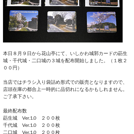
本日８月９日から花山亭にて、いしかわ城郭カードの莇生
城・千代城・二口城の３城を配布開始しました。（１枚２
００円）
当店ではチラシ入り袋詰め形式での販売となりますので、
店頭在庫の都合上一時的に品切れになるかもしれません。
ご了承下さい。
最終配布数
莇生城 Ver.1.0 ２００枚
千代城 Ver.1.0 ２００枚
二口城 Ver.1.0 ２００枚