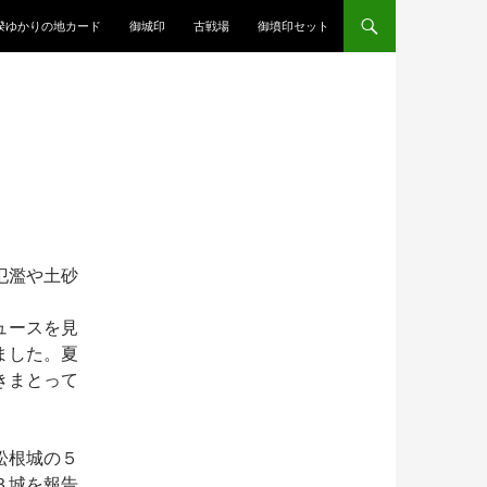
揆ゆかりの地カード
御城印
古戦場
御墳印セット
氾濫や土砂
ュースを見
ました。夏
きまとって
松根城の５
３城を報告