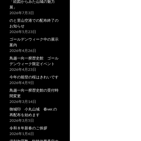
「絵図からみた山城の魅力
展」
2026年7月3日
のと里山空港での配布終了の
お知らせ
2026年5月23日
ゴールデンウィーク中の展示
案内
2026年4月26日
鳥越一向一揆歴史館 ゴール
デンウィーク限定イベント
2026年4月23日
今年の能登の桜はきれいです
2026年4月9日
鳥越一向一揆歴史館の受付時
間変更
2026年3月14日
御城印 小丸山城 春ver.の
再配布を始めます
2026年3月5日
令和８年新春のご挨拶
2026年1月6日