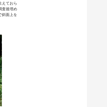
生えておら
調査後埋め
で斜面上を