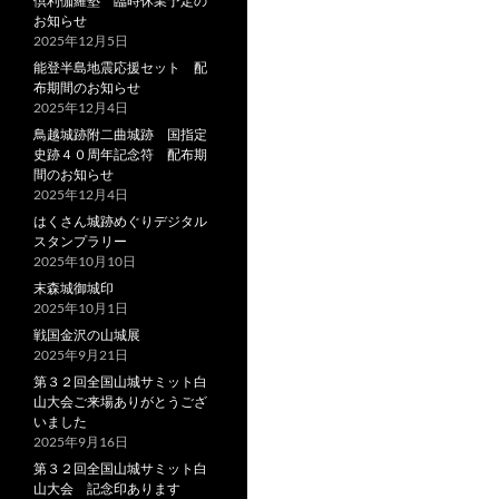
倶利伽羅塾 臨時休業予定の
お知らせ
2025年12月5日
能登半島地震応援セット 配
布期間のお知らせ
2025年12月4日
鳥越城跡附二曲城跡 国指定
史跡４０周年記念符 配布期
間のお知らせ
2025年12月4日
はくさん城跡めぐりデジタル
スタンプラリー
2025年10月10日
末森城御城印
2025年10月1日
戦国金沢の山城展
2025年9月21日
第３２回全国山城サミット白
山大会ご来場ありがとうござ
いました
2025年9月16日
第３２回全国山城サミット白
山大会 記念印あります