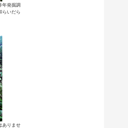
昨年発掘調
和らいだら
はありませ