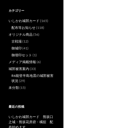
カテゴリー
いしかわ城郭カード
(165)
配布等お知らせ
(118)
オリジナル商品
(56)
古戦場
(12)
御城印
(41)
御墳印セット
(1)
メディア掲載情報
(6)
城郭被害案内
(33)
R6能登半島地震の城郭被害
状況
(29)
未分類
(15)
最近の投稿
いしかわ城郭カード 熊坂口
之城・熊坂花房砦・橘舘 配
布始めます