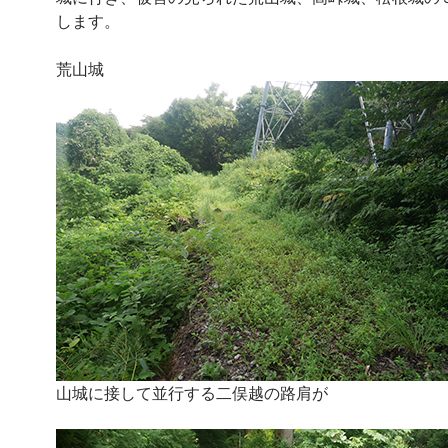
します。
荒山城
山城に接して並行する二俣越の路肩が