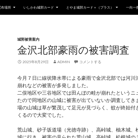
配布場所
いしかわ城郭カード
とやま城郭カード＋（プラス）
一向一
城郭被害案内
金沢北部豪雨の被害調査
2025年8月29日
ADMIN
コメントする
今月７日に線状降水帯による豪雨で金沢北部では河川
崩れなどの被害が多発しました。
二俣地区や三谷地区では田んぼの畦が崩れたというニ
たので同地区の山城に被害が出ていないか調査してき
場の山城は草が繁茂して足元が見づらく、蚊が終始付
くるので大変でした。
荒山城、砂子坂道場（光徳寺跡）、高峠城、柚木城、
城に行き、被害の見られた荒山城、高峠城、松根城の