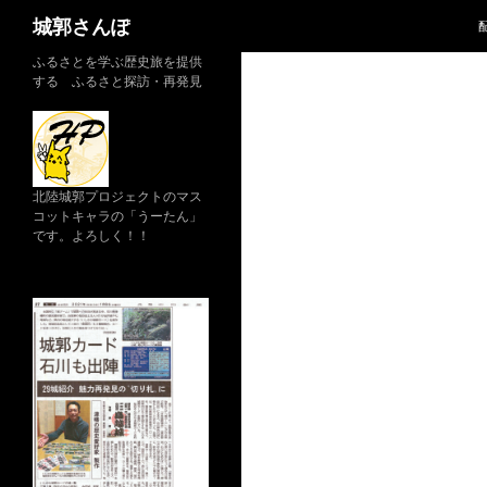
検
城郭さんぽ
索
コ
ふるさとを学ぶ歴史旅を提供
する ふるさと探訪・再発見
ン
テ
ン
ツ
へ
北陸城郭プロジェクトのマス
コットキャラの「うーたん」
ス
です。よろしく！！
キ
ッ
プ