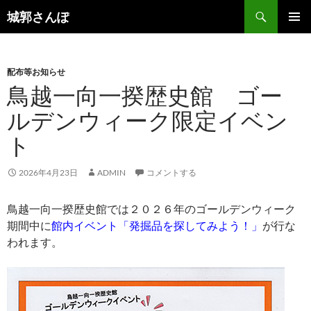
コ
検
城郭さんぽ
ン
索
メインメ
テ
ニュー
ン
配布等お知らせ
ツ
鳥越一向一揆歴史館 ゴー
へ
ス
ルデンウィーク限定イベン
キ
ト
ッ
プ
2026年4月23日
ADMIN
コメントする
鳥越一向一揆歴史館では２０２６年のゴールデンウィーク
期間中に
館内イベント「発掘品を探してみよう！」
が行な
われます。