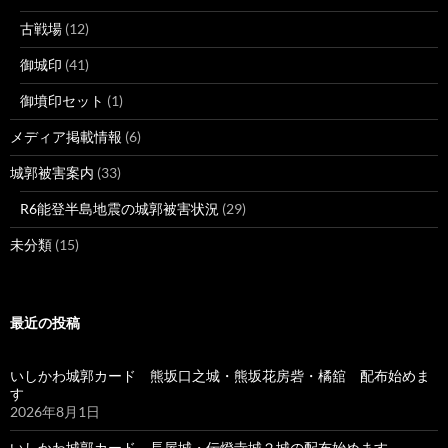
古戦場
(12)
御城印
(41)
御墳印セット
(1)
メディア掲載情報
(6)
城郭被害案内
(33)
R6能登半島地震の城郭被害状況
(29)
未分類
(15)
最近の投稿
いしかわ城郭カード 熊坂口之城・熊坂花房砦・橘舘 配布始めま
す
2026年8月1日
いしかわ城郭カード 長屋城・伝燈寺城２城の配布始めます