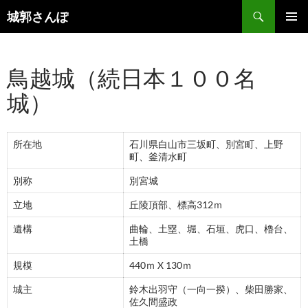
コ
検
城郭さんぽ
ン
索
メインメ
テ
ニュー
ン
鳥越城（続日本１００名
ツ
へ
城）
ス
キ
ッ
所在地
石川県白山市三坂町、別宮町、上野
プ
町、釜清水町
別称
別宮城
立地
丘陵頂部、標高312ｍ
遺構
曲輪、土塁、堀、石垣、虎口、櫓台、
土橋
規模
440ｍ X 130ｍ
城主
鈴木出羽守（一向一揆）、柴田勝家、
佐久間盛政