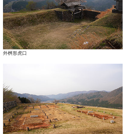
外桝形虎口