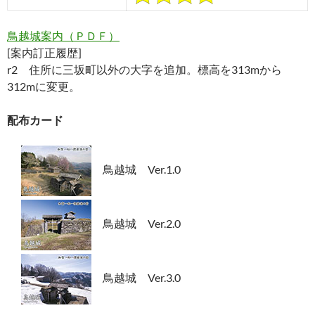
鳥越城案内（ＰＤＦ）
[案内訂正履歴]
r2 住所に三坂町以外の大字を追加。標高を313mから
312mに変更。
配布カード
鳥越城 Ver.1.0
鳥越城 Ver.2.0
鳥越城 Ver.3.0