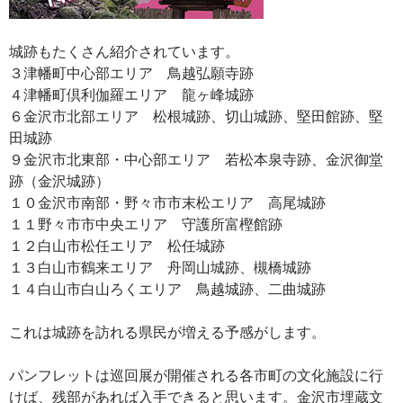
城跡もたくさん紹介されています。
３津幡町中心部エリア 鳥越弘願寺跡
４津幡町倶利伽羅エリア 龍ヶ峰城跡
６金沢市北部エリア 松根城跡、切山城跡、堅田館跡、堅
田城跡
９金沢市北東部・中心部エリア 若松本泉寺跡、金沢御堂
跡（金沢城跡）
１０金沢市南部・野々市市末松エリア 高尾城跡
１１野々市市中央エリア 守護所富樫館跡
１２白山市松任エリア 松任城跡
１３白山市鶴来エリア 舟岡山城跡、槻橋城跡
１４白山市白山ろくエリア 鳥越城跡、二曲城跡
これは城跡を訪れる県民が増える予感がします。
パンフレットは巡回展が開催される各市町の文化施設に行
けば、残部があれば入手できると思います。金沢市埋蔵文