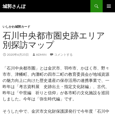
コ
検
城郭さんぽ
ン
索
メインメ
テ
ニュー
ン
いしかわ城郭カード
ツ
石川中央都市圏史跡エリア
へ
ス
別探訪マップ
キ
ッ
2020年6月25日
ADMIN
コメントする
プ
「石川中央都市圏」とは金沢市、羽咋市、かほく市、野々
市市、津幡町、内灘町の四市二町の教育委員会が地域資源
の魅力向上に向けた歴史遺産の保存活用の連携事業で、一
昨年は「考古資料展 史跡出土・指定文化財編」、古代、
昨年は「中世編 祈りと信仰」が各市町の文化施設を巡回
しました。今年は「弥生時代編」です。
そうした中で、金沢市文化財保護課発行で今年度「石川中