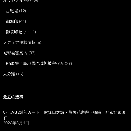
オリジナル商品
(56)
古戦場
(12)
御城印
(41)
御墳印セット
(1)
メディア掲載情報
(6)
城郭被害案内
(33)
R6能登半島地震の城郭被害状況
(29)
未分類
(15)
最近の投稿
いしかわ城郭カード 熊坂口之城・熊坂花房砦・橘舘 配布始めま
す
2026年8月1日