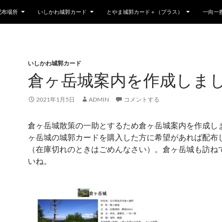
配布場所
いしかわ城郭カード
とやま城郭カード＋（プラス）
一向一
いしかわ城郭カード
倉ヶ岳城案内を作成しま
2021年1月5日
ADMIN
コメントする
倉ヶ岳城散策の一助とするため倉ヶ岳城案内を作成し
ヶ岳城の城郭カードを購入した方に希望があれば配布
（在庫切れのときはごめんなさい）。倉ヶ岳城も訪ね
いね。