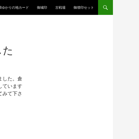
揆ゆかりの地カード
御城印
古戦場
御墳印セット
した
ました。倉
しています
てみて下さ