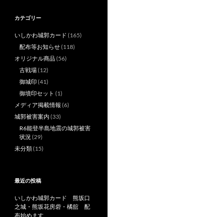
カテゴリー
いしかわ城郭カード
(165)
配布等お知らせ
(118)
オリジナル商品
(56)
古戦場
(12)
御城印
(41)
御墳印セット
(1)
メディア掲載情報
(6)
城郭被害案内
(33)
R6能登半島地震の城郭被害
状況
(29)
未分類
(15)
最近の投稿
いしかわ城郭カード 熊坂口
之城・熊坂花房砦・橘舘 配
布始めます