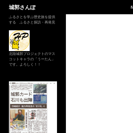
検
城郭さんぽ
索
コ
ふるさとを学ぶ歴史旅を提供
する ふるさと探訪・再発見
ン
テ
ン
ツ
へ
北陸城郭プロジェクトのマス
コットキャラの「うーたん」
ス
です。よろしく！！
キ
ッ
プ