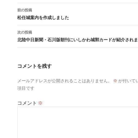
投
前の投稿
稿
松任城案内を作成しました
ナ
次の投稿
ビ
北陸中日新聞・石川版朝刊にいしかわ城郭カードが紹介されま
ゲ
ー
コメントを残す
シ
メールアドレスが公開されることはありません。
※
が付いて
ョ
項目です
ン
コメント
※