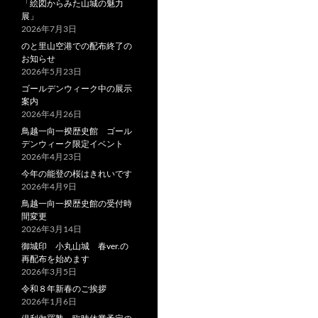
「絵図からみた山城の魅力
展」
2026年7月3日
のと里山空港での配布終了の
お知らせ
2026年5月23日
ゴールデンウィーク中の展示
案内
2026年4月26日
鳥越一向一揆歴史館 ゴール
デンウィーク限定イベント
2026年4月23日
今年の能登の桜はきれいです
2026年4月9日
鳥越一向一揆歴史館の受付時
間変更
2026年3月14日
御城印 小丸山城 春ver.の
再配布を始めます
2026年3月5日
令和８年新春のご挨拶
2026年1月6日