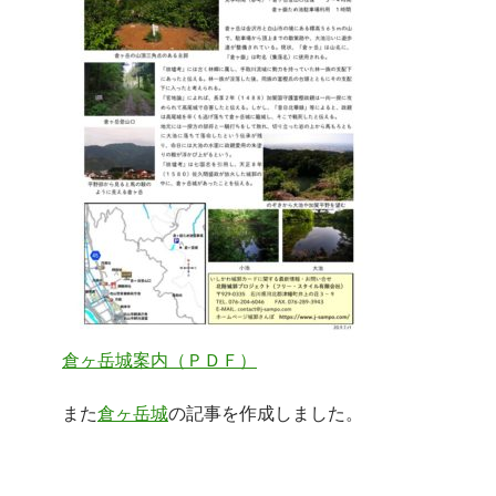
倉ヶ岳城案内（ＰＤＦ）
また
倉ヶ岳城
の記事を作成しました。