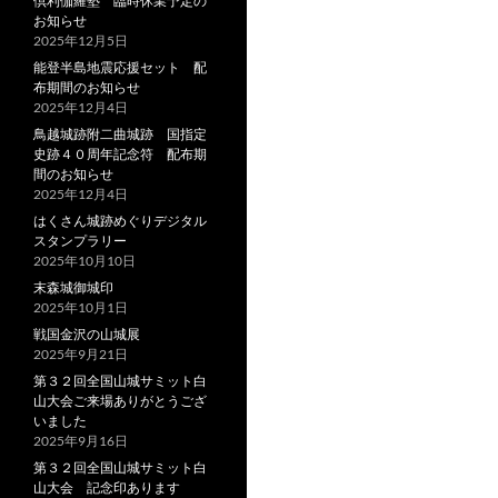
倶利伽羅塾 臨時休業予定の
お知らせ
2025年12月5日
能登半島地震応援セット 配
布期間のお知らせ
2025年12月4日
鳥越城跡附二曲城跡 国指定
史跡４０周年記念符 配布期
間のお知らせ
2025年12月4日
はくさん城跡めぐりデジタル
スタンプラリー
2025年10月10日
末森城御城印
2025年10月1日
戦国金沢の山城展
2025年9月21日
第３２回全国山城サミット白
山大会ご来場ありがとうござ
いました
2025年9月16日
第３２回全国山城サミット白
山大会 記念印あります