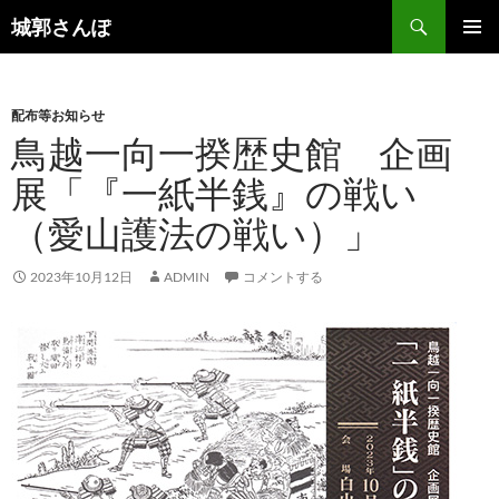
コ
検
城郭さんぽ
ン
索
メインメ
テ
ニュー
ン
配布等お知らせ
ツ
鳥越一向一揆歴史館 企画
へ
ス
展「『一紙半銭』の戦い
キ
（愛山護法の戦い）」
ッ
プ
2023年10月12日
ADMIN
コメントする