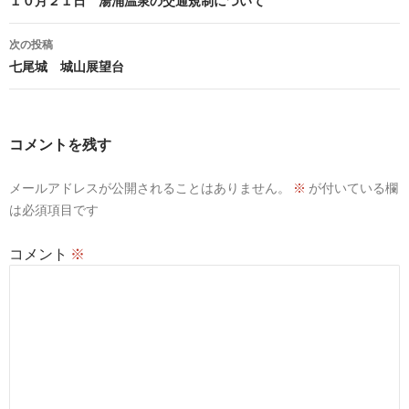
稿
１０月２１日 湯涌温泉の交通規制について
ナ
次の投稿
ビ
七尾城 城山展望台
ゲ
ー
コメントを残す
シ
メールアドレスが公開されることはありません。
※
が付いている欄
ョ
は必須項目です
ン
コメント
※