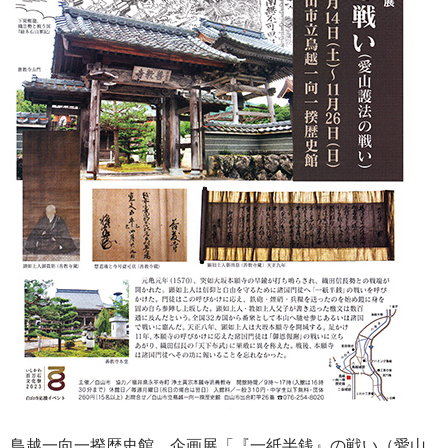
鳥越一向一揆歴史館 企画展「『一紙半銭』の戦い（愛山