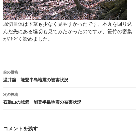
堀切自体は下草も少なく見やすかったです。本丸を回り込
んだ先にある堀切も見てみたかったのですが、笹竹の密集
がひどく諦めました。
投
前の投稿
稿
温井舘 能登半島地震の被害状況
ナ
次の投稿
ビ
石動山の城砦 能登半島地震の被害状況
ゲ
ー
コメントを残す
シ