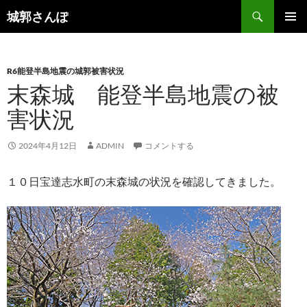
コ
検
城郭さんぽ
ン
索
メインメ
テ
ニュー
ン
R6能登半島地震の城郭被害状況
ツ
末森城 能登半島地震の被
へ
ス
害状況
キ
ッ
2024年4月12日
ADMIN
コメントする
プ
１０日宝達志水町の末森城の状況を確認してきました。