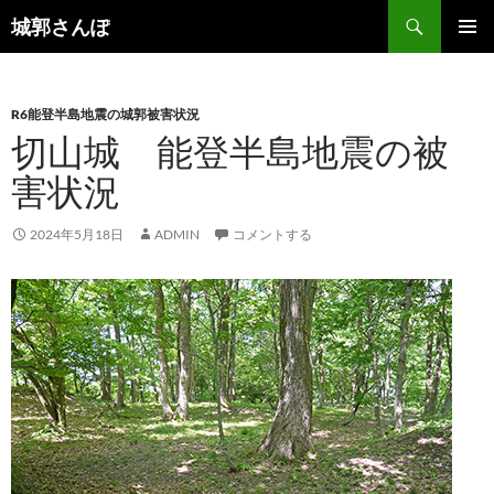
コ
検
城郭さんぽ
ン
索
メインメ
テ
ニュー
ン
R6能登半島地震の城郭被害状況
ツ
切山城 能登半島地震の被
へ
ス
害状況
キ
ッ
2024年5月18日
ADMIN
コメントする
プ