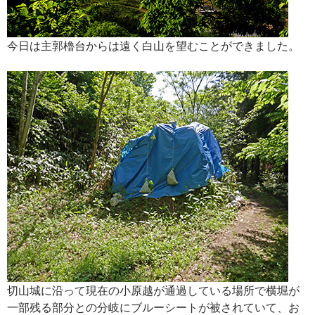
今日は主郭櫓台からは遠く白山を望むことができました。
切山城に沿って現在の小原越が通過している場所で横堀が
一部残る部分との分岐にブルーシートが被されていて、お