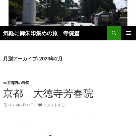
コ
ン
テ
ン
検
ツ
気軽に御朱印集めの旅 寺院篇
索
へ
メインメ
ス
ニュー
キ
月別アーカイブ: 2023年2月
ッ
プ
26京都府の寺院
京都 大徳寺芳春院
2023年2月17日
コメントする