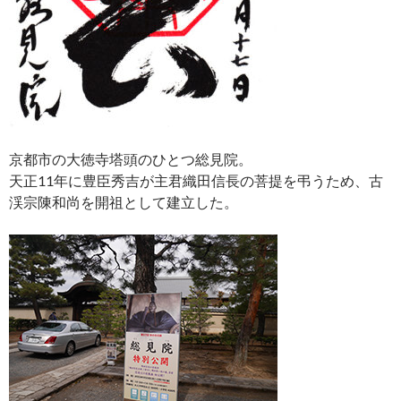
京都市の大徳寺塔頭のひとつ総見院。
天正11年に豊臣秀吉が主君織田信長の菩提を弔うため、古
渓宗陳和尚を開祖として建立した。