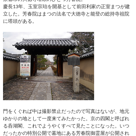
慶長13年、玉室宗珀を開基として前田利家の正室まつが建
立した。芳春院はまつの法名で大徳寺と能登の総持寺祖院
に塔頭がある。
門をくぐれば中は撮影禁止だったので写真はないが、地元
ゆかりの地として一度来てみたかった。京の四閣と呼ばれ
る呑湖閣、これでようやくすべて見たことになった。いつ
だったかの特別公開で墓地にある芳春院御霊屋が公開され