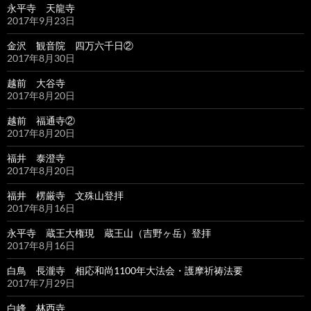
永平寺 天龍寺
2017年9月23日
金沢 観音院 四万六千日②
2017年8月30日
越前 大谷寺
2017年8月20日
越前 福通寺②
2017年8月20日
福井 泰澄寺
2017年8月20日
福井 楞厳寺 文殊山登拝
2017年8月16日
永平寺 蔵王大権現 蔵王山（吉野ヶ岳）登拝
2017年8月16日
白鳥 長瀧寺 相応和尚1100年大法会・護摩祈祷法要
2017年7月29日
白峰 林西寺