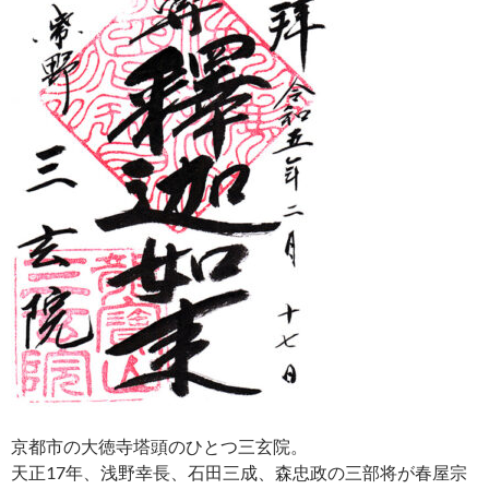
京都市の大徳寺塔頭のひとつ三玄院。
天正17年、浅野幸長、石田三成、森忠政の三部将が春屋宗