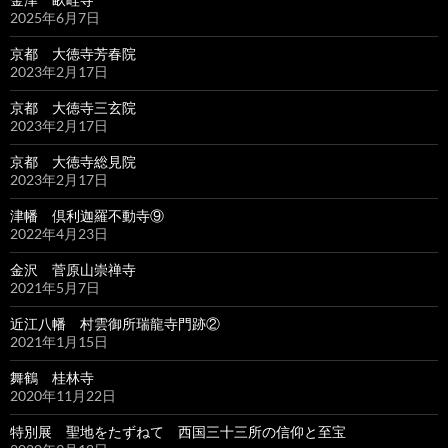
2025年6月7日
京都 大徳寺芳春院
2023年2月17日
京都 大徳寺三玄院
2023年2月17日
京都 大徳寺総見院
2023年2月17日
津幡 倶利迦羅不動寺⑨
2022年4月23日
金沢 菅原山崇禅寺
2021年5月7日
近江八幡 村雲御所瑞龍寺門跡②
2021年1月15日
舞鶴 桂林寺
2020年11月22日
特別展 聖地をたずねて 西国三十三所の信仰と至宝