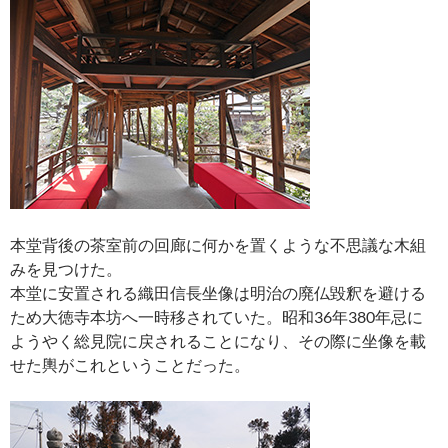
本堂背後の茶室前の回廊に何かを置くような不思議な木組
みを見つけた。
本堂に安置される織田信長坐像は明治の廃仏毀釈を避ける
ため大徳寺本坊へ一時移されていた。昭和36年380年忌に
ようやく総見院に戻されることになり、その際に坐像を載
せた輿がこれということだった。