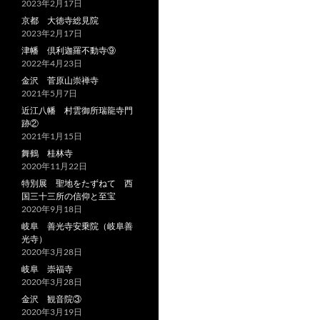
2023年2月17日
京都 大徳寺総見院
2023年2月17日
津幡 倶利迦羅不動寺⑨
2022年4月23日
金沢 菅原山崇禅寺
2021年5月7日
近江八幡 村雲御所瑞龍寺門
跡②
2021年1月15日
舞鶴 桂林寺
2020年11月22日
特別展 聖地をたずねて 西
国三十三所の信仰と至宝
2020年9月18日
岐阜 善光寺安乗院（岐阜善
光寺）
2020年3月28日
岐阜 崇福寺
2020年3月28日
金沢 観音院③
2020年3月19日