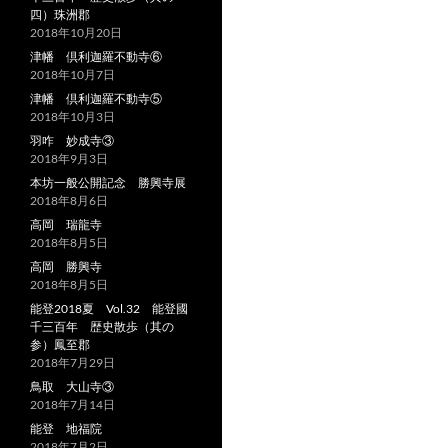
四）珠洲郡
2018年10月20日
津幡 倶利迦羅不動寺⑥
2018年10月7日
津幡 倶利迦羅不動寺⑤
2018年10月3日
羽咋 妙成寺③
2018年9月3日
本坊一般公開記念 勝興寺展
2018年8月6日
高岡 瑞龍寺
2018年8月5日
高岡 勝興寺
2018年8月5日
能登2018夏 Vol.32 能登國
千三百年 歴史散歩（其の
参）鳳至郡
2018年7月29日
鳥取 大山寺③
2018年7月14日
能登 地福院
2018年7月2日