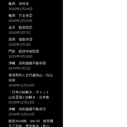
亀岡 谷性寺
2020年2月24日
亀岡 穴太寺②
2020年2月24日
金沢 観音院②
2020年2月7日
高岡 瑞龍寺③
2020年2月3日
門前 総持寺祖院⑧
2019年9月28日
津幡 倶利迦羅不動寺⑧
2019年5月1日
泰澄和尚と古代越知山・白山
信仰
2018年12月24日
「日本の絵解き」サミット
山岳霊場と絵解き・台本集
2018年12月23日
津幡 倶利迦羅不動寺⑦
2018年11月21日
能登2018秋 Vol.33 能登國
千三百年 歴史散歩（其の