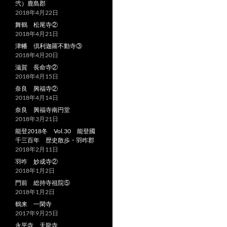
弐）鹿島郡
2018年4月22日
舞鶴 松尾寺②
2018年4月21日
津幡 倶利迦羅不動寺③
2018年4月20日
滋賀 長命寺②
2018年4月15日
奈良 興福寺②
2018年4月14日
奈良 興福寺南円堂
2018年3月21日
能登2018冬 Vol.30 能登國
千三百年 歴史散歩・羽咋郡
2018年2月11日
羽咋 妙成寺②
2018年1月2日
門前 総持寺祖院⑤
2018年1月2日
鶴来 一閑寺
2017年9月25日
永平寺 天龍寺