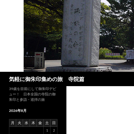
コ
ン
テ
ン
ツ
へ
ス
キ
ッ
プ
検
気軽に御朱印集めの旅 寺院篇
索
39歳を目前にして御朱印デビ
ュー！ 日本全国の寺院の御
朱印と参詣・巡拝の旅
2026年8月
月
火
水
木
金
土
日
1
2