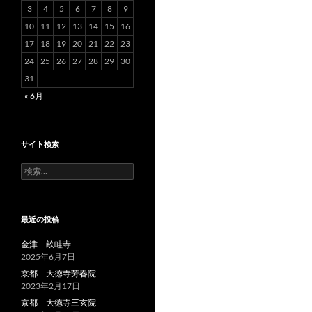
3
4
5
6
7
8
9
10
11
12
13
14
15
16
17
18
19
20
21
22
23
24
25
26
27
28
29
30
31
« 6月
サイト検索
検
索:
最近の投稿
金津 畝畦寺
2025年6月7日
京都 大徳寺芳春院
2023年2月17日
京都 大徳寺三玄院