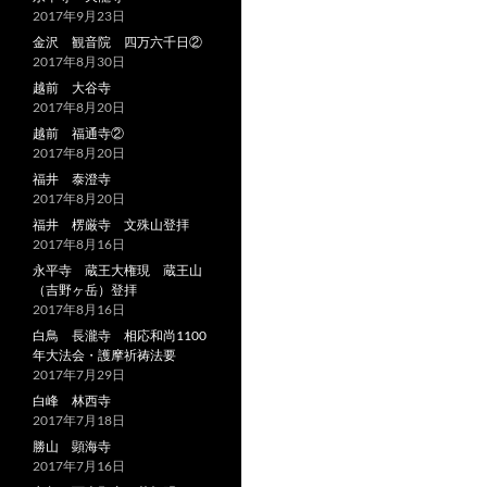
2017年9月23日
金沢 観音院 四万六千日②
2017年8月30日
越前 大谷寺
2017年8月20日
越前 福通寺②
2017年8月20日
福井 泰澄寺
2017年8月20日
福井 楞厳寺 文殊山登拝
2017年8月16日
永平寺 蔵王大権現 蔵王山
（吉野ヶ岳）登拝
2017年8月16日
白鳥 長瀧寺 相応和尚1100
年大法会・護摩祈祷法要
2017年7月29日
白峰 林西寺
2017年7月18日
勝山 顕海寺
2017年7月16日