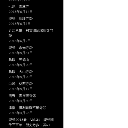
七尾 青林寺
2018年6月14日
能登 龍護寺②
2018年6月5日
近江八幡 村雲御所瑞龍寺門
跡
2018年6月2日
能登 永光寺②
2018年5月31日
鳥取 三徳山
2018年5月20日
鳥取 大山寺②
2018年5月20日
白峰 林西寺②
2018年5月17日
熊野 青岸渡寺②
2018年4月30日
津幡 倶利迦羅不動寺④
2018年4月28日
能登2018春 Vol.31 能登國
千三百年 歴史散歩（其の