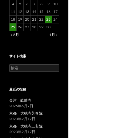
4
5
6
7
8
9
10
11
12
13
14
15
16
17
18
19
20
21
22
23
24
25
26
27
28
29
30
« 8月
1月 »
サイト検索
検
索:
最近の投稿
金津 畝畦寺
2025年6月7日
京都 大徳寺芳春院
2023年2月17日
京都 大徳寺三玄院
2023年2月17日