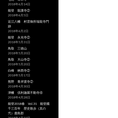
2018年6月14日
能登 龍護寺②
2018年6月5日
近江八幡 村雲御所瑞龍寺門
跡
2018年6月2日
能登 永光寺②
2018年5月31日
鳥取 三徳山
2018年5月20日
鳥取 大山寺②
2018年5月20日
白峰 林西寺②
2018年5月17日
熊野 青岸渡寺②
2018年4月30日
津幡 倶利迦羅不動寺④
2018年4月28日
能登2018春 Vol.31 能登國
千三百年 歴史散歩（其の
弐）鹿島郡
2018年4月22日