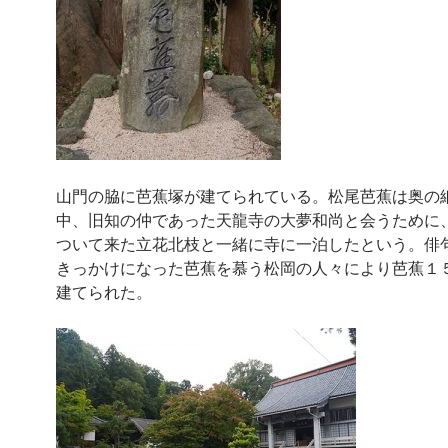
山門の脇に芭蕉塚が建てられている。松尾芭蕉は奥の
中、旧知の仲であった天龍寺の大夢和尚と会うために
ついて来た立花北枝と一緒に寺に一泊したという。俳
きっかけになった芭蕉を慕う松岡の人々により芭蕉１
建てられた。