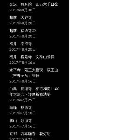
金沢 観音院 四万六千日②
2017年8月30日
越前 大谷寺
2017年8月20日
越前 福通寺②
2017年8月20日
福井 泰澄寺
2017年8月20日
福井 楞厳寺 文殊山登拝
2017年8月16日
永平寺 蔵王大権現 蔵王山
（吉野ヶ岳）登拝
2017年8月16日
白鳥 長瀧寺 相応和尚1100
年大法会・護摩祈祷法要
2017年7月29日
白峰 林西寺
2017年7月18日
勝山 顕海寺
2017年7月16日
京都 西本願寺 花灯明
2017年5月27日