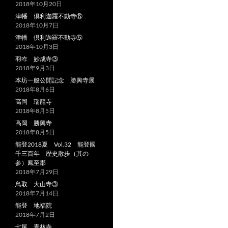
2018年10月20日
津幡 倶利迦羅不動寺⑥
2018年10月7日
津幡 倶利迦羅不動寺⑤
2018年10月3日
羽咋 妙成寺③
2018年9月3日
本坊一般公開記念 勝興寺展
2018年8月6日
高岡 瑞龍寺
2018年8月5日
高岡 勝興寺
2018年8月5日
能登2018夏 Vol.32 能登國
千三百年 歴史散歩（其の
参）鳳至郡
2018年7月29日
鳥取 大山寺③
2018年7月14日
能登 地福院
2018年7月2日
七尾 青林寺