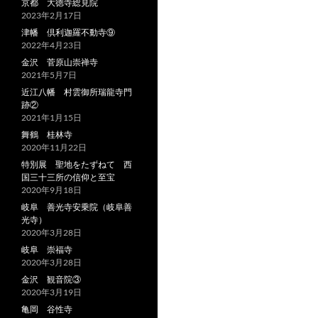
京都 大徳寺総見院
2023年2月17日
津幡 倶利迦羅不動寺⑨
2022年4月23日
金沢 菅原山崇禅寺
2021年5月7日
近江八幡 村雲御所瑞龍寺門
跡②
2021年1月15日
舞鶴 桂林寺
2020年11月22日
特別展 聖地をたずねて 西
国三十三所の信仰と至宝
2020年9月18日
岐阜 善光寺安乗院（岐阜善
光寺）
2020年3月28日
岐阜 崇福寺
2020年3月28日
金沢 観音院③
2020年3月19日
亀岡 谷性寺