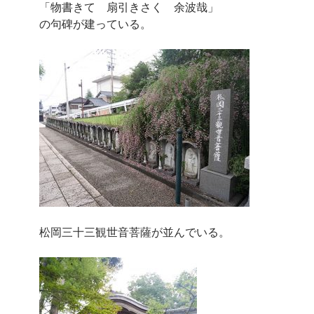
「物書きて 扇引きさく 余波哉」
の句碑が建っている。
松岡三十三観世音菩薩が並んでいる。