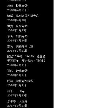
舞鶴 松尾寺②
2018年4月21日
津幡 倶利迦羅不動寺③
2018年4月20日
滋賀 長命寺②
2018年4月15日
奈良 興福寺②
2018年4月14日
奈良 興福寺南円堂
2018年3月21日
能登2018冬 Vol.30 能登國
千三百年 歴史散歩・羽咋郡
2018年2月11日
羽咋 妙成寺②
2018年1月2日
門前 総持寺祖院⑤
2018年1月2日
鶴来 一閑寺
2017年9月25日
永平寺 天龍寺
2017年9月23日