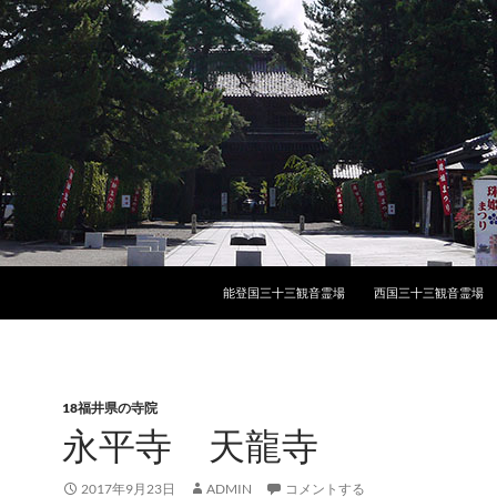
能登国三十三観音霊場
西国三十三観音霊場
18福井県の寺院
永平寺 天龍寺
2017年9月23日
ADMIN
コメントする