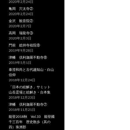
2020年2月24日
亀岡 穴太寺②
2020年2月24日
金沢 観音院②
2020年2月7日
高岡 瑞龍寺③
2020年2月3日
門前 総持寺祖院⑧
2019年9月28日
津幡 倶利迦羅不動寺⑧
2019年5月1日
泰澄和尚と古代越知山・白山
信仰
2018年12月24日
「日本の絵解き」サミット
山岳霊場と絵解き・台本集
2018年12月23日
津幡 倶利迦羅不動寺⑦
2018年11月21日
能登2018秋 Vol.33 能登國
千三百年 歴史散歩（其の
四）珠洲郡