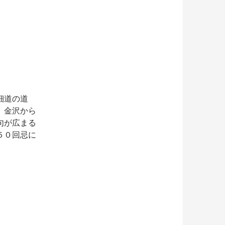
細道の道
、金沢から
句が広まる
５０回忌に