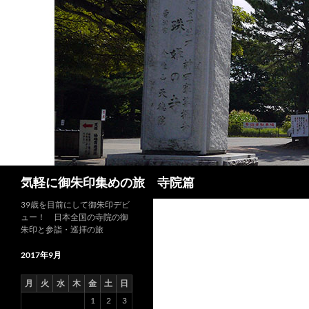
コ
ン
テ
ン
ツ
へ
ス
キ
ッ
プ
検
気軽に御朱印集めの旅 寺院篇
索
39歳を目前にして御朱印デビ
ュー！ 日本全国の寺院の御
朱印と参詣・巡拝の旅
2017年9月
月
火
水
木
金
土
日
1
2
3