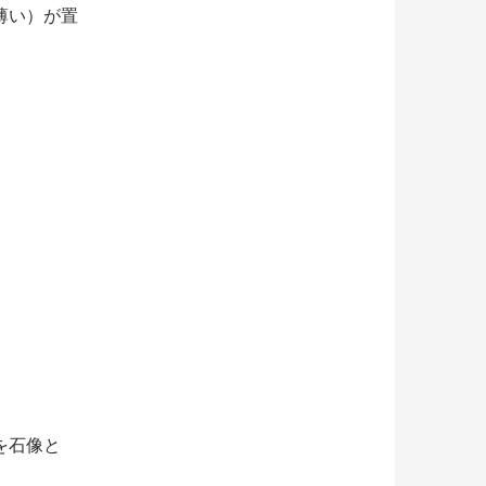
薄い）が置
を石像と