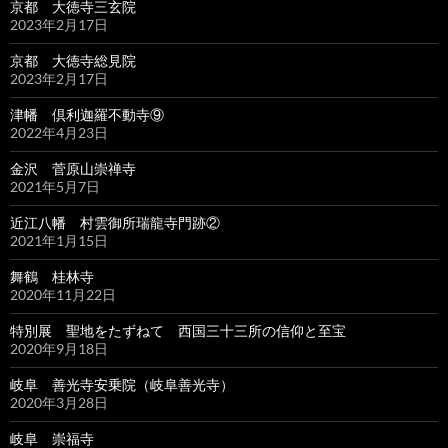
京都 大徳寺三玄院
2023年2月17日
京都 大徳寺総見院
2023年2月17日
津幡 倶利迦羅不動寺⑨
2022年4月23日
金沢 菅原山崇禅寺
2021年5月7日
近江八幡 村雲御所瑞龍寺門跡②
2021年1月15日
舞鶴 桂林寺
2020年11月22日
特別展 聖地をたずねて 西国三十三所の信仰と至宝
2020年9月18日
岐阜 善光寺安乗院（岐阜善光寺）
2020年3月28日
岐阜 崇福寺