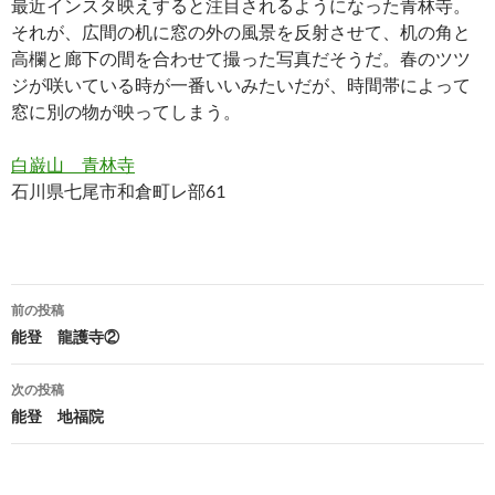
最近インスタ映えすると注目されるようになった青林寺。
それが、広間の机に窓の外の風景を反射させて、机の角と
高欄と廊下の間を合わせて撮った写真だそうだ。春のツツ
ジが咲いている時が一番いいみたいだが、時間帯によって
窓に別の物が映ってしまう。
白巌山 青林寺
石川県七尾市和倉町レ部61
投
前の投稿
稿
能登 龍護寺②
ナ
次の投稿
ビ
能登 地福院
ゲ