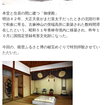
本堂と住居の間に建つ「御便殿」
明治４２年、大正天皇がまだ皇太子だったときの北陸行幸
で和倉に寄る。古麻神山の突端高所に新築された数時間滞
在したという。昭和５１年青林寺境内に移築され、昨年１
０月に国指定登録有形文化財になった。
今回の、能登ふるさと博の秘宝めぐりで特別拝観させてい
ただいた。