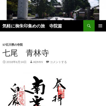
コ
ン
テ
ン
検
ツ
気軽に御朱印集めの旅 寺院篇
索
へ
メインメ
ス
ニュー
キ
17石川県の寺院
ッ
七尾 青林寺
プ
2018年6月14日
ADMIN
コメントする