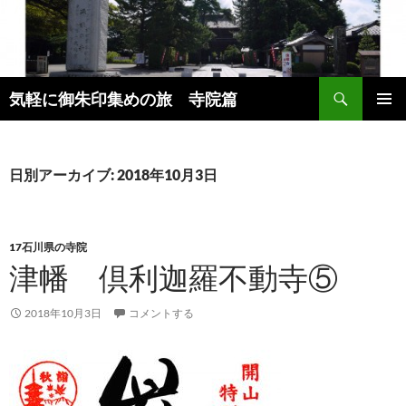
コ
ン
テ
ン
検
ツ
気軽に御朱印集めの旅 寺院篇
索
へ
メインメ
ス
ニュー
キ
日別アーカイブ: 2018年10月3日
ッ
プ
17石川県の寺院
津幡 倶利迦羅不動寺⑤
2018年10月3日
コメントする