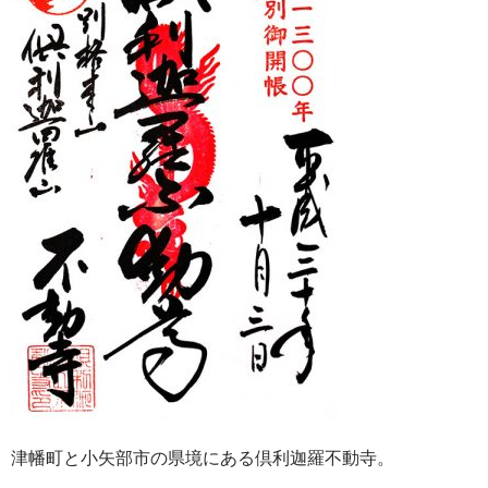
津幡町と小矢部市の県境にある倶利迦羅不動寺。