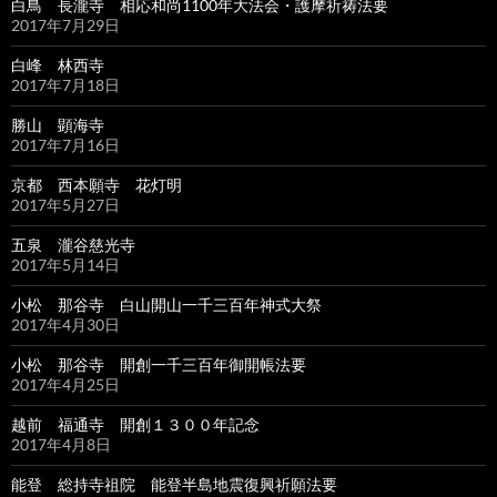
白鳥 長瀧寺 相応和尚1100年大法会・護摩祈祷法要
2017年7月29日
白峰 林西寺
2017年7月18日
勝山 顕海寺
2017年7月16日
京都 西本願寺 花灯明
2017年5月27日
五泉 瀧谷慈光寺
2017年5月14日
小松 那谷寺 白山開山一千三百年神式大祭
2017年4月30日
小松 那谷寺 開創一千三百年御開帳法要
2017年4月25日
越前 福通寺 開創１３００年記念
2017年4月8日
能登 総持寺祖院 能登半島地震復興祈願法要