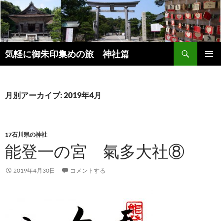
コ
ン
テ
ン
検
ツ
気軽に御朱印集めの旅 神社篇
索
へ
メインメ
ス
ニュー
キ
月別アーカイブ: 2019年4月
ッ
プ
17石川県の神社
能登一の宮 氣多大社⑧
2019年4月30日
コメントする