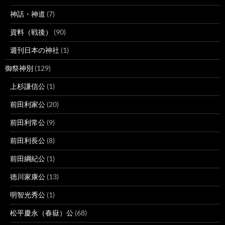
神話・神道
(7)
資料（戦後）
(90)
週刊日本の神社
(1)
御祭神別
(129)
上杉謙信公
(1)
前田利家公
(20)
前田利常公
(9)
前田利長公
(8)
前田綱紀公
(1)
徳川家康公
(13)
明智光秀公
(1)
松平慶永（春嶽）公
(68)