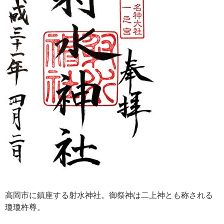
高岡市に鎮座する射水神社。御祭神は二上神とも称される
瓊瓊杵尊。