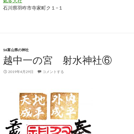
氣多大社
石川県羽咋市寺家町ク１−１
16富山県の神社
越中一の宮 射水神社⑥
2019年4月29日
コメントする