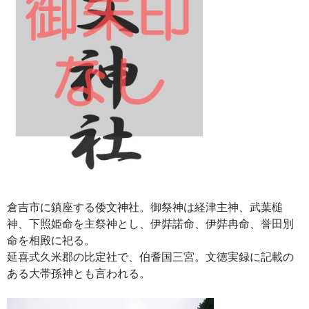
倉吉市に鎮座する倭文神社。御祭神は経津主神、武葉槌
神、下照姫命を主祭神とし、伊弉諾命、伊弉冉命、誉田別
命を相殿に祀る。
延喜式久米郡の比定社で、伯耆国三宮。文徳実録に記載の
ある大帯孫神とも言われる。