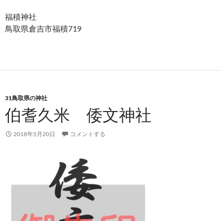
福積神社
鳥取県倉吉市福積719
31鳥取県の神社
伯耆久米 倭文神社
2018年5月20日
コメントする