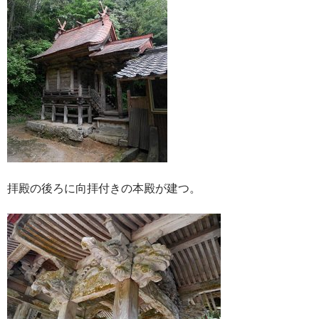
拝殿の後ろに向拝付きの本殿が建つ。