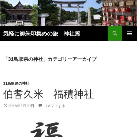
コ
ン
テ
ン
検
ツ
気軽に御朱印集めの旅 神社篇
索
へ
メインメ
ス
ニュー
キ
「31鳥取県の神社」カテゴリーアーカイブ
ッ
プ
31鳥取県の神社
伯耆久米 福積神社
2018年5月20日
コメントする