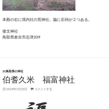
本殿の右に境内社の荒神社。脇に石祠が２つある。
倭文神社
鳥取県倉吉市志津209
31鳥取県の神社
伯耆久米 福富神社
2018年5月20日
コメントする