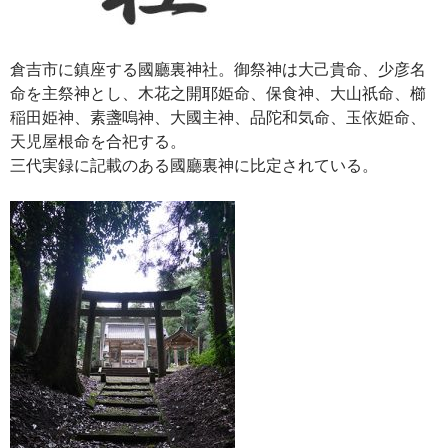
倉吉市に鎮座する國廳裏神社。御祭神は大己貴命、少彦名
命を主祭神とし、木花之開耶姫命、保食神、大山祇命、櫛
稲田姫神、素盞嗚神、大國主神、品陀和気命、玉依姫命、
天児屋根命を合祀する。
三代実録に記載のある國廳裏神に比定されている。