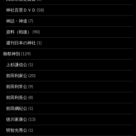
神社百景ＤＶＤ
(58)
神話・神道
(7)
資料（戦後）
(90)
週刊日本の神社
(1)
御祭神別
(129)
上杉謙信公
(1)
前田利家公
(20)
前田利常公
(9)
前田利長公
(8)
前田綱紀公
(1)
徳川家康公
(13)
明智光秀公
(1)