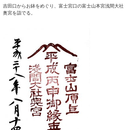
吉田口からお鉢をめぐり、富士宮口の富士山本宮浅間大社
奥宮を詣でる。