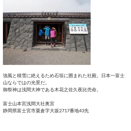
強風と積雪に絶えるため石垣に囲まれた社殿。日本一富士
山ならではの光景だ。
御祭神は浅間大神である木花之佐久夜比売命。
富士山本宮浅間大社奥宮
静岡県富士宮市粟倉字大坂2717番地43先