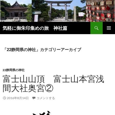
コ
ン
テ
ン
検
ツ
気軽に御朱印集めの旅 神社篇
索
へ
メインメ
ス
ニュー
キ
「22静岡県の神社」カテゴリーアーカイブ
ッ
プ
22静岡県の神社
富士山山頂 富士山本宮浅
間大社奥宮②
2016年8月14日
コメントする