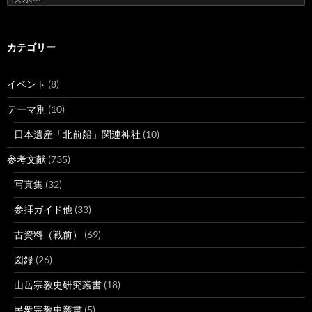
索:
カテゴリー
イベント
(8)
テーマ別
(10)
日本遺産「北前船」関連神社
(10)
参考文献
(735)
写真集
(32)
参拝ガイド他
(33)
古資料（戦前）
(69)
図録
(26)
山岳宗教史研究叢書
(18)
民衆宗教史叢書
(5)