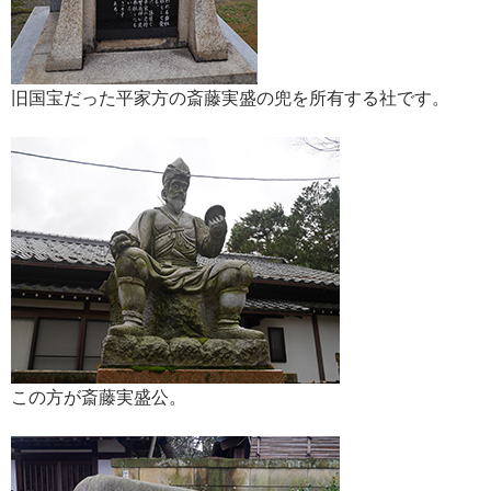
旧国宝だった平家方の斎藤実盛の兜を所有する社です。
この方が斎藤実盛公。