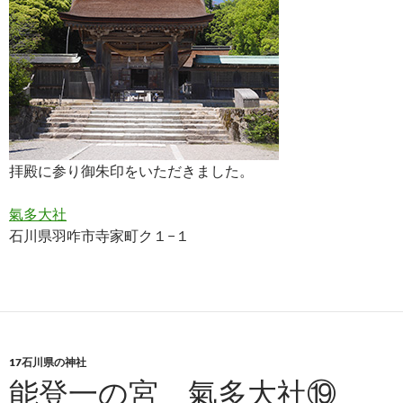
拝殿に参り御朱印をいただきました。
氣多大社
石川県羽咋市寺家町ク１−１
17石川県の神社
能登一の宮 氣多大社⑲