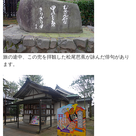
旅の途中、この兜を拝観した松尾芭蕉が詠んだ俳句があり
ます。