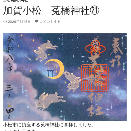
17石川県の神社
加賀小松 菟橋神社㉑
2026年3月4日
コメントする
小松市に鎮座する菟橋神社に参拝しました。