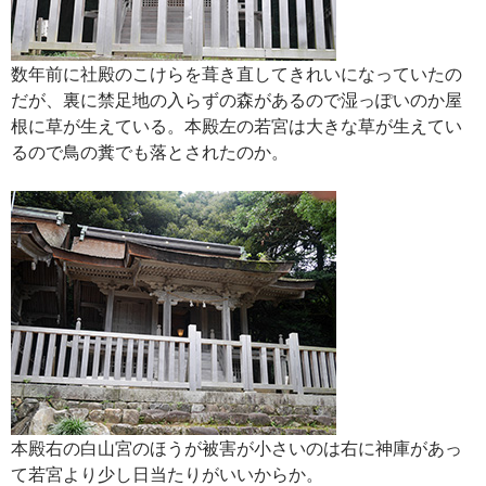
数年前に社殿のこけらを葺き直してきれいになっていたの
だが、裏に禁足地の入らずの森があるので湿っぽいのか屋
根に草が生えている。本殿左の若宮は大きな草が生えてい
るので鳥の糞でも落とされたのか。
本殿右の白山宮のほうが被害が小さいのは右に神庫があっ
て若宮より少し日当たりがいいからか。