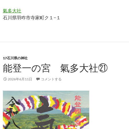
氣多大社
石川県羽咋市寺家町ク１−１
17石川県の神社
能登一の宮 氣多大社㉑
2026年6月11日
コメントする