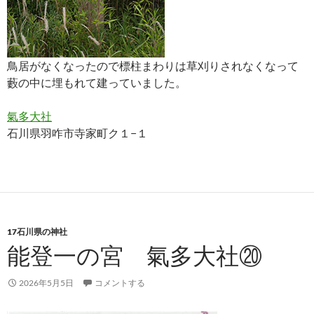
鳥居がなくなったので標柱まわりは草刈りされなくなって
藪の中に埋もれて建っていました。
氣多大社
石川県羽咋市寺家町ク１−１
17石川県の神社
能登一の宮 氣多大社⑳
2026年5月5日
コメントする