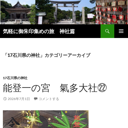
コ
ン
テ
ン
検
ツ
気軽に御朱印集めの旅 神社篇
索
へ
メインメ
ス
ニュー
キ
「17石川県の神社」カテゴリーアーカイブ
ッ
プ
17石川県の神社
能登一の宮 氣多大社㉒
2026年7月1日
コメントする