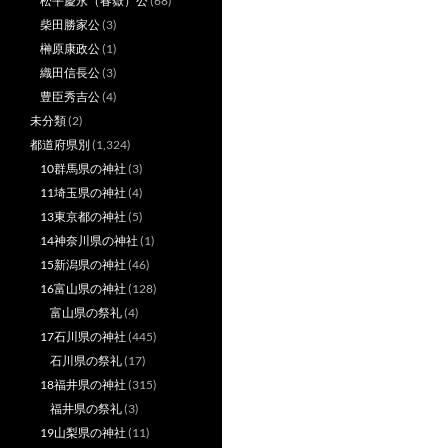
松平慶永（春嶽）公
(68)
柴田勝家公
(3)
榊原康政公
(1)
織田信長公
(3)
豊臣秀吉公
(4)
未分類
(2)
都道府県別
(1,324)
10群馬県の神社
(3)
11埼玉県の神社
(4)
13東京都の神社
(5)
14神奈川県の神社
(1)
15新潟県の神社
(46)
16富山県の神社
(128)
富山県の祭礼
(4)
17石川県の神社
(445)
石川県の祭礼
(17)
18福井県の神社
(315)
福井県の祭礼
(3)
19山梨県の神社
(11)