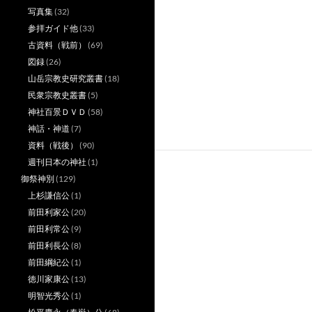
写真集
(32)
参拝ガイド他
(33)
古資料（戦前）
(69)
図録
(26)
山岳宗教史研究叢書
(18)
民衆宗教史叢書
(5)
神社百景ＤＶＤ
(58)
神話・神道
(7)
資料（戦後）
(90)
週刊日本の神社
(1)
御祭神別
(129)
上杉謙信公
(1)
前田利家公
(20)
前田利常公
(9)
前田利長公
(8)
前田綱紀公
(1)
徳川家康公
(13)
明智光秀公
(1)