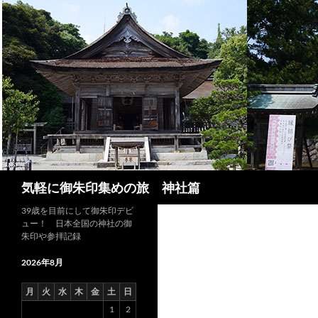
コ
ン
テ
ン
ツ
へ
ス
キ
ッ
プ
検
気軽に御朱印集めの旅 神社篇
索
39歳を目前にして御朱印デビ
ュー！ 日本全国の神社の御
朱印や参拝記録
2026年8月
月
火
水
木
金
土
日
1
2