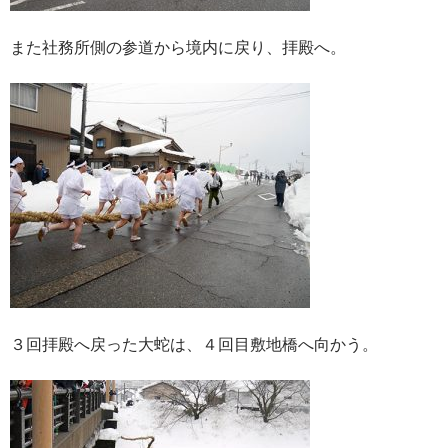
また社務所側の参道から境内に戻り、拝殿へ。
３回拝殿へ戻った大蛇は、４回目敷地橋へ向かう。