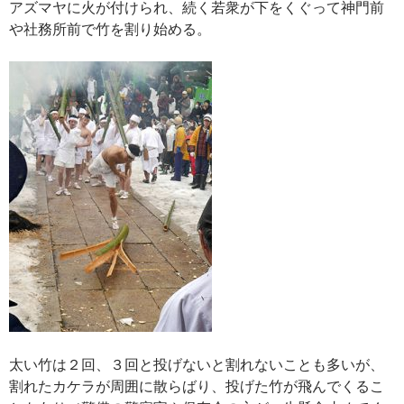
アズマヤに火が付けられ、続く若衆が下をくぐって神門前
や社務所前で竹を割り始める。
太い竹は２回、３回と投げないと割れないことも多いが、
割れたカケラが周囲に散らばり、投げた竹が飛んでくるこ