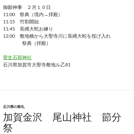
御願神事 ２月１０日
11:00 祭典（境内→拝殿）
11:15 竹割開始
11:45 長縄大蛇お練り
12:00 敷地橋から大聖寺川に長縄大蛇を投げ入れ
祭典（拝殿）
菅生石部神社
石川県加賀市大聖寺敷地ル乙81
石川県の祭礼
加賀金沢 尾山神社 節分
祭