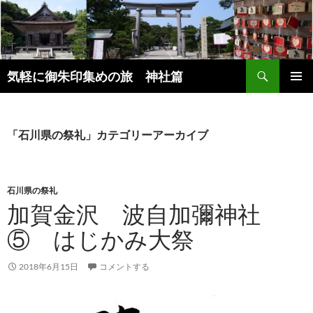
コ
ン
テ
ン
検
ツ
気軽に御朱印集めの旅 神社篇
索
へ
メインメ
ス
ニュー
キ
「石川県の祭礼」カテゴリーアーカイブ
ッ
プ
石川県の祭礼
加賀金沢 波自加彌神社
⑤ はじかみ大祭
2018年6月15日
コメントする