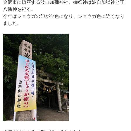
金沢市に鎮座する波自加彌神社。御祭神は波自加彌神と正
八幡神を祀る。
今年はショウガの印が金色になり、ショウガ色に近くなり
ました。