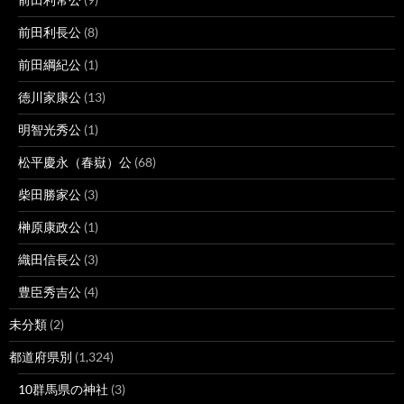
前田利長公
(8)
前田綱紀公
(1)
徳川家康公
(13)
明智光秀公
(1)
松平慶永（春嶽）公
(68)
柴田勝家公
(3)
榊原康政公
(1)
織田信長公
(3)
豊臣秀吉公
(4)
未分類
(2)
都道府県別
(1,324)
10群馬県の神社
(3)