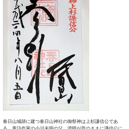
春日山城跡に建つ春日山神社の御祭神は上杉謙信公であ
る。童話作家の小川未明の父、澄晴が昔のままに謙信公に