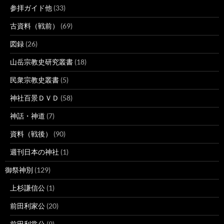
参拝ガイド他
(33)
古資料（戦前）
(69)
図録
(26)
山岳宗教史研究叢書
(18)
民衆宗教史叢書
(5)
神社百景ＤＶＤ
(58)
神話・神道
(7)
資料（戦後）
(90)
週刊日本の神社
(1)
御祭神別
(129)
上杉謙信公
(1)
前田利家公
(20)
前田利常公
(9)