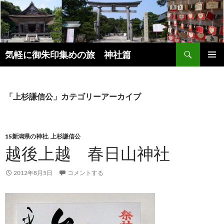
コ
ン
テ
ン
検
ツ
気軽に御朱印集めの旅 神社篇
索
へ
メインメ
ス
ニュー
キ
「上杉謙信公」カテゴリーアーカイブ
ッ
プ
15新潟県の神社
,
上杉謙信公
越後上越 春日山神社
2012年8月5日
コメントする