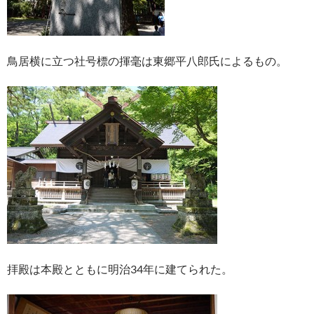
鳥居横に立つ社号標の揮毫は東郷平八郎氏によるもの。
拝殿は本殿とともに明治34年に建てられた。