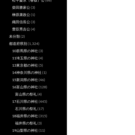
松平慶永（春嶽）公
(68)
柴田勝家公
(3)
榊原康政公
(1)
織田信長公
(3)
豊臣秀吉公
(4)
未分類
(2)
都道府県別
(1,324)
10群馬県の神社
(3)
11埼玉県の神社
(4)
13東京都の神社
(5)
14神奈川県の神社
(1)
15新潟県の神社
(46)
16富山県の神社
(128)
富山県の祭礼
(4)
17石川県の神社
(445)
石川県の祭礼
(17)
18福井県の神社
(315)
福井県の祭礼
(3)
19山梨県の神社
(11)