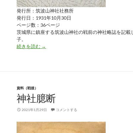
発行所：筑波山神社社務所
発行日：1931年10月30日
ページ数：36ページ
茨城県に鎮座する筑波山神社の戦前の神社略誌を記載
子。
筑波山神社小誌
続きを読む
→
資料（戦後）
神社臆断
2021年1月29日
コメントする