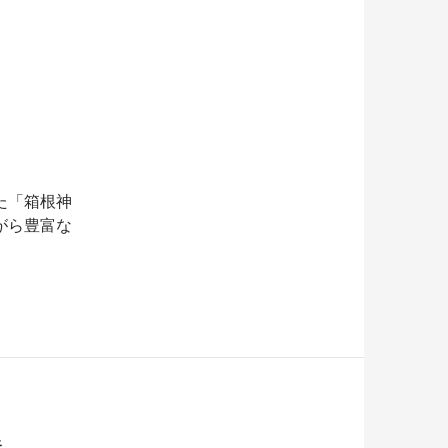
た「箱根神
がら豊富な
勝