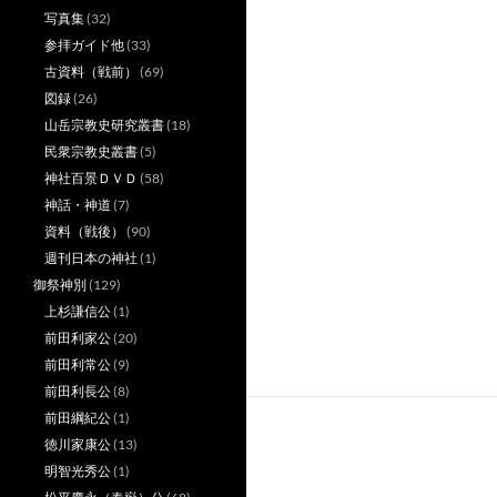
写真集
(32)
参拝ガイド他
(33)
古資料（戦前）
(69)
図録
(26)
山岳宗教史研究叢書
(18)
民衆宗教史叢書
(5)
神社百景ＤＶＤ
(58)
神話・神道
(7)
資料（戦後）
(90)
週刊日本の神社
(1)
御祭神別
(129)
上杉謙信公
(1)
前田利家公
(20)
前田利常公
(9)
前田利長公
(8)
前田綱紀公
(1)
徳川家康公
(13)
明智光秀公
(1)