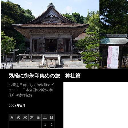
コ
ン
テ
ン
ツ
へ
ス
キ
ッ
プ
検
気軽に御朱印集めの旅 神社篇
索
39歳を目前にして御朱印デビ
ュー！ 日本全国の神社の御
朱印や参拝記録
2026年8月
月
火
水
木
金
土
日
1
2