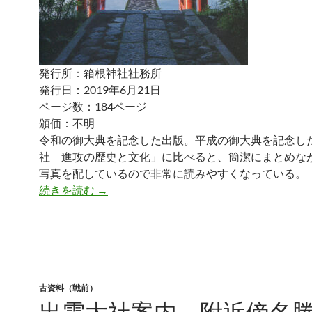
発行所：箱根神社社務所
発行日：2019年6月21日
ページ数：184ページ
頒価：不明
令和の御大典を記念した出版。平成の御大典を記念し
社 進攻の歴史と文化」に比べると、簡潔にまとめな
写真を配しているので非常に読みやすくなっている。
箱根神社誌
続きを読む
→
古資料（戦前）
出雲大社案内 附近傍名