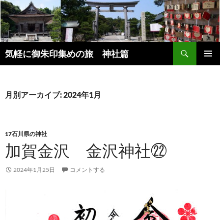
コ
ン
テ
ン
検
ツ
気軽に御朱印集めの旅 神社篇
索
へ
メインメ
ス
ニュー
キ
月別アーカイブ: 2024年1月
ッ
プ
17石川県の神社
加賀金沢 金沢神社㉒
2024年1月25日
コメントする