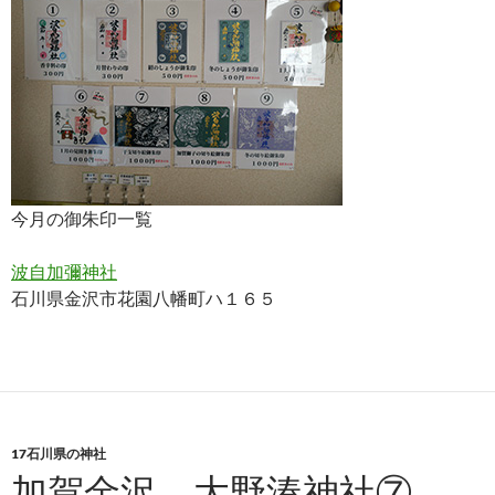
今月の御朱印一覧
波自加彌神社
石川県金沢市花園八幡町ハ１６５
17石川県の神社
加賀金沢 大野湊神社⑦