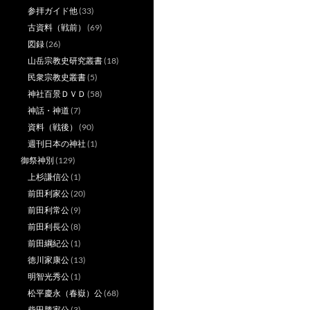
参拝ガイド他
(33)
古資料（戦前）
(69)
図録
(26)
山岳宗教史研究叢書
(18)
民衆宗教史叢書
(5)
神社百景ＤＶＤ
(58)
神話・神道
(7)
資料（戦後）
(90)
週刊日本の神社
(1)
御祭神別
(129)
上杉謙信公
(1)
前田利家公
(20)
前田利常公
(9)
前田利長公
(8)
前田綱紀公
(1)
徳川家康公
(13)
明智光秀公
(1)
松平慶永（春嶽）公
(68)
柴田勝家公
(3)