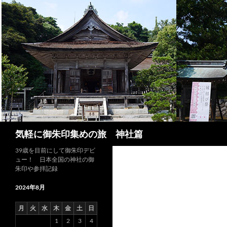
コ
ン
テ
ン
ツ
へ
ス
キ
ッ
プ
検
気軽に御朱印集めの旅 神社篇
索
39歳を目前にして御朱印デビ
ュー！ 日本全国の神社の御
朱印や参拝記録
2024年8月
月
火
水
木
金
土
日
1
2
3
4