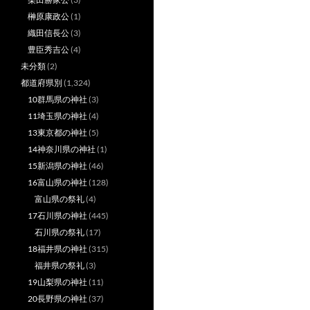
榊原康政公
(1)
織田信長公
(3)
豊臣秀吉公
(4)
未分類
(2)
都道府県別
(1,324)
10群馬県の神社
(3)
11埼玉県の神社
(4)
13東京都の神社
(5)
14神奈川県の神社
(1)
15新潟県の神社
(46)
16富山県の神社
(128)
富山県の祭礼
(4)
17石川県の神社
(445)
石川県の祭礼
(17)
18福井県の神社
(315)
福井県の祭礼
(3)
19山梨県の神社
(11)
20長野県の神社
(37)