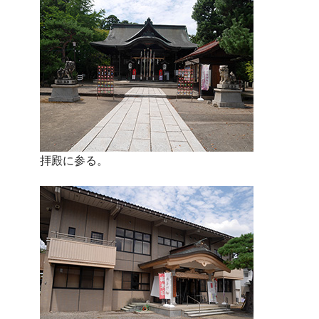
拝殿に参る。