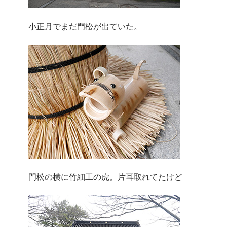
小正月でまだ門松が出ていた。
門松の横に竹細工の虎。片耳取れてたけど