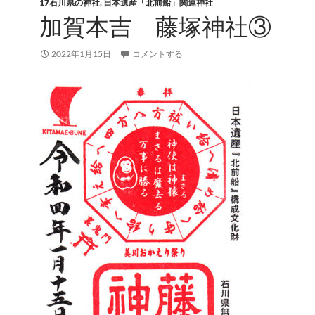
17石川県の神社
,
日本遺産「北前船」関連神社
加賀本吉 藤塚神社③
2022年1月15日
コメントする