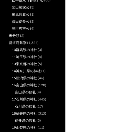
松平慶永（春嶽）公
(68)
柴田勝家公
(3)
榊原康政公
(1)
織田信長公
(3)
豊臣秀吉公
(4)
未分類
(2)
都道府県別
(1,324)
10群馬県の神社
(3)
11埼玉県の神社
(4)
13東京都の神社
(5)
14神奈川県の神社
(1)
15新潟県の神社
(46)
16富山県の神社
(128)
富山県の祭礼
(4)
17石川県の神社
(445)
石川県の祭礼
(17)
18福井県の神社
(315)
福井県の祭礼
(3)
19山梨県の神社
(11)