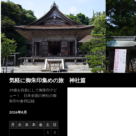
コ
ン
テ
ン
ツ
へ
ス
キ
ッ
プ
検
気軽に御朱印集めの旅 神社篇
索
39歳を目前にして御朱印デビ
ュー！ 日本全国の神社の御
朱印や参拝記録
2026年8月
月
火
水
木
金
土
日
1
2