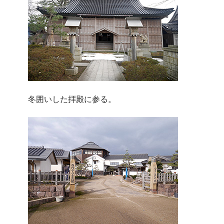
冬囲いした拝殿に参る。