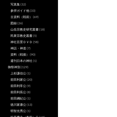
写真集
(32)
参拝ガイド他
(33)
古資料（戦前）
(69)
図録
(26)
山岳宗教史研究叢書
(18)
民衆宗教史叢書
(5)
神社百景ＤＶＤ
(58)
神話・神道
(7)
資料（戦後）
(90)
週刊日本の神社
(1)
御祭神別
(129)
上杉謙信公
(1)
前田利家公
(20)
前田利常公
(9)
前田利長公
(8)
前田綱紀公
(1)
徳川家康公
(13)
明智光秀公
(1)