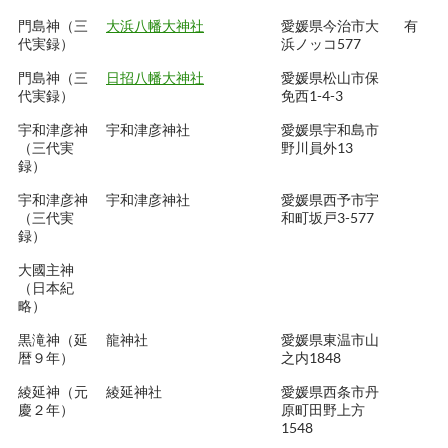
門島神（三
大浜八幡大神社
愛媛県今治市大
有
代実録）
浜ノッコ577
門島神（三
日招八幡大神社
愛媛県松山市保
代実録）
免西1-4-3
宇和津彦神
宇和津彦神社
愛媛県宇和島市
（三代実
野川員外13
録）
宇和津彦神
宇和津彦神社
愛媛県西予市宇
（三代実
和町坂戸3-577
録）
大國主神
（日本紀
略）
黒滝神（延
龍神社
愛媛県東温市山
暦９年）
之内1848
綾延神（元
綾延神社
愛媛県西条市丹
慶２年）
原町田野上方
1548