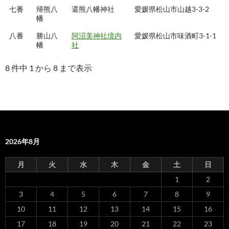
七番
帰熊八
還熊八幡神社
愛媛県松山市山越3-3-2
幡
八番
勝山八
阿沼美神社境内
愛媛県松山市味酒町3-1-1
幡
社
8 件中 1 から 8 まで表示
2026年8月
月
火
水
木
金
土
日
1
2
3
4
5
6
7
8
9
10
11
12
13
14
15
16
17
18
19
20
21
22
23