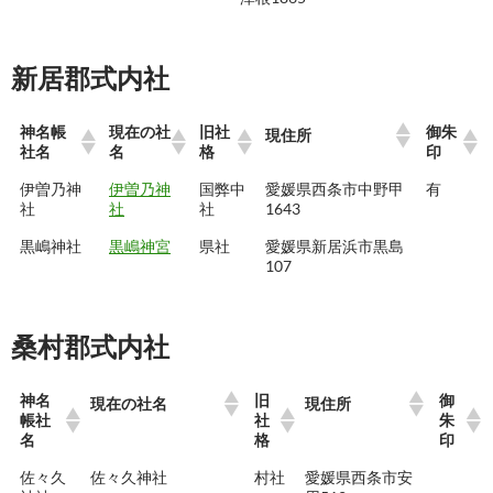
新居郡式内社
神名帳
現在の社
旧社
御朱
現住所
社名
名
格
印
伊曽乃神
伊曽乃神
国弊中
愛媛県西条市中野甲
有
社
社
社
1643
黒嶋神社
黒嶋神宮
県社
愛媛県新居浜市黒島
107
桑村郡式内社
神名
旧
御
現在の社名
現住所
帳社
社
朱
名
格
印
佐々久
佐々久神社
村社
愛媛県西条市安