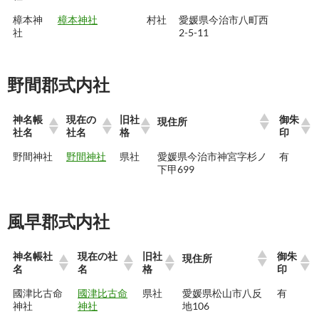
樟本神
樟本神社
村社
愛媛県今治市八町西
社
2-5-11
野間郡式内社
神名帳
現在の
旧社
御朱
現住所
社名
社名
格
印
野間神社
野間神社
県社
愛媛県今治市神宮字杉ノ
有
下甲699
風早郡式内社
神名帳社
現在の社
旧社
御朱
現住所
名
名
格
印
國津比古命
國津比古命
県社
愛媛県松山市八反
有
神社
神社
地106