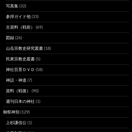
写真集
(32)
参拝ガイド他
(33)
古資料（戦前）
(69)
図録
(26)
山岳宗教史研究叢書
(18)
民衆宗教史叢書
(5)
神社百景ＤＶＤ
(58)
神話・神道
(7)
資料（戦後）
(90)
週刊日本の神社
(1)
御祭神別
(129)
上杉謙信公
(1)