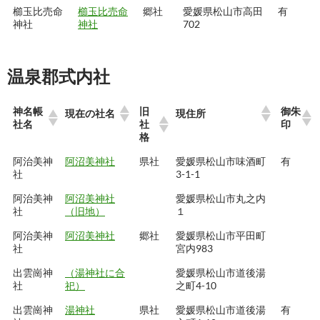
櫛玉比売命
櫛玉比売命
郷社
愛媛県松山市高田
有
神社
神社
702
温泉郡式内社
神名帳
旧
御朱
現在の社名
現住所
社名
社
印
格
阿治美神
阿沼美神社
県社
愛媛県松山市味酒町
有
社
3-1-1
阿治美神
阿沼美神社
愛媛県松山市丸之内
社
（旧地）
１
阿治美神
阿沼美神社
郷社
愛媛県松山市平田町
社
宮内983
出雲崗神
（湯神社に合
愛媛県松山市道後湯
社
祀）
之町4-10
出雲崗神
湯神社
県社
愛媛県松山市道後湯
有