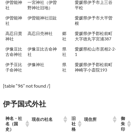
伊曽能神
一宮神社（伊曽
愛媛県伊予市上三谷
社
野神社旧地）
平松
伊曽能神
伊曽能神社旧趾
愛媛県伊予市大平曽
社
根
高忍日賣
高忍日売神社
郷
愛媛県伊予郡松前町
神社
社
大字徳丸字宮浦387
伊豫豆比
伊豫豆比古命神
県
愛媛県松山市居相2-2-
古命神社
社
社
1
伊予豆比
伊豫神社
県
愛媛県伊予郡松前町
子命神社
社
神崎字小斎院193
[table “96” not found /]
伊予国式外社
神名・社
旧
御
現在の社名
現住所
名（国
社
朱
史）
格
印