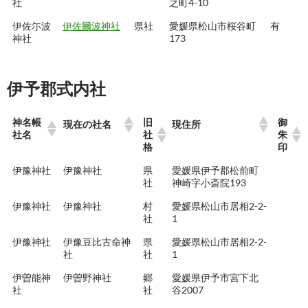
社
之町4-10
伊佐尓波
伊佐爾波神社
県社
愛媛県松山市桜谷町
有
神社
173
伊予郡式内社
神名帳
旧
御
現在の社名
現住所
社名
社
朱
格
印
伊豫神社
伊豫神社
県
愛媛県伊予郡松前町
社
神崎字小斎院193
伊豫神社
伊豫神社
村
愛媛県松山市居相2-2-
社
1
伊豫神社
伊豫豆比古命神
県
愛媛県松山市居相2-2-
社
社
1
伊曽能神
伊曽野神社
郷
愛媛県伊予市宮下北
社
社
谷2007