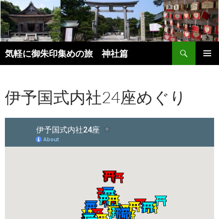
コ
ン
テ
ン
検
ツ
気軽に御朱印集めの旅 神社篇
索
へ
メインメ
ス
ニュー
キ
伊予国式内社24座めぐり
ッ
プ