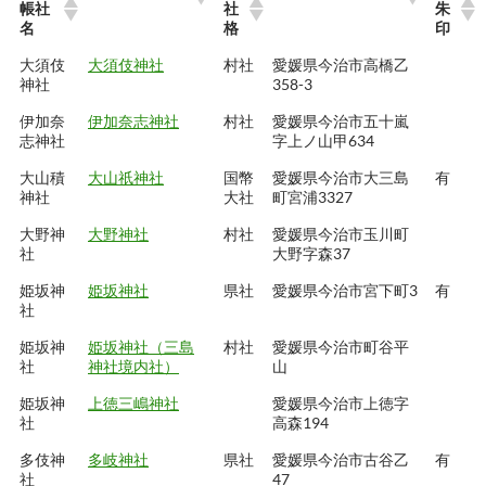
帳社
社
朱
名
格
印
大須伎
大須伎神社
村社
愛媛県今治市高橋乙
神社
358-3
伊加奈
伊加奈志神社
村社
愛媛県今治市五十嵐
志神社
字上ノ山甲634
大山積
大山祇神社
国幣
愛媛県今治市大三島
有
神社
大社
町宮浦3327
大野神
大野神社
村社
愛媛県今治市玉川町
社
大野字森37
姫坂神
姫坂神社
県社
愛媛県今治市宮下町3
有
社
姫坂神
姫坂神社（三島
村社
愛媛県今治市町谷平
社
神社境内社）
山
姫坂神
上徳三嶋神社
愛媛県今治市上徳字
社
高森194
多伎神
多岐神社
県社
愛媛県今治市古谷乙
有
社
47