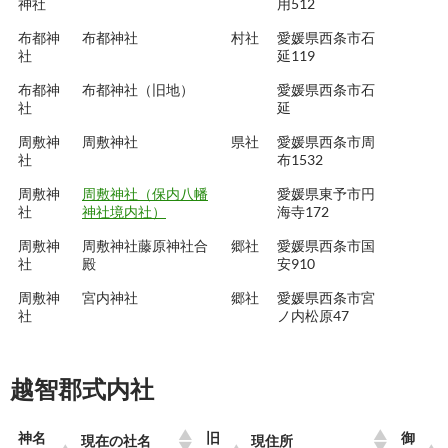
神社
用512
布都神
布都神社
村社
愛媛県西条市石
社
延119
布都神
布都神社（旧地）
愛媛県西条市石
社
延
周敷神
周敷神社
県社
愛媛県西条市周
社
布1532
周敷神
周敷神社（保内八幡
愛媛県東予市円
社
神社境内社）
海寺172
周敷神
周敷神社藤原神社合
郷社
愛媛県西条市国
社
殿
安910
周敷神
宮内神社
郷社
愛媛県西条市宮
社
ノ内松原47
越智郡式内社
神名
旧
御
現在の社名
現住所