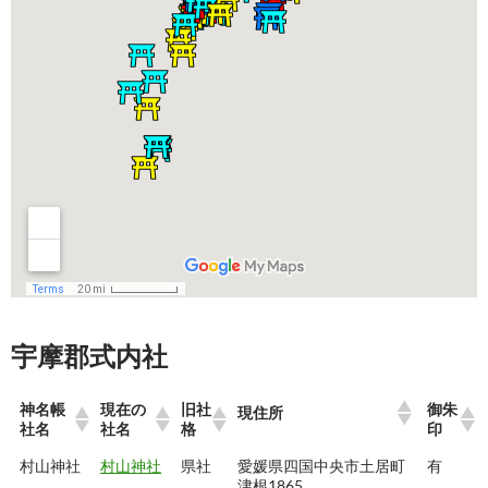
宇摩郡式内社
神名帳
現在の
旧社
御朱
現住所
社名
社名
格
印
村山神社
村山神社
県社
愛媛県四国中央市土居町
有
津根1865