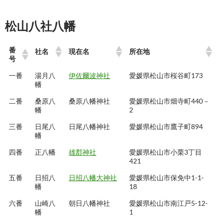
松山八社八幡
番
社名
現在名
所在地
号
一番
湯月八
伊佐爾波神社
愛媛県松山市桜谷町173
幡
二番
桑原八
桑原八幡神社
愛媛県松山市畑寺町440－
幡
2
三番
日尾八
日尾八幡神社
愛媛県松山市鷹子町894
幡
四番
正八幡
雄郡神社
愛媛県松山市小栗3丁目
421
五番
日招八
日招八幡大神社
愛媛県松山市保免中1-1-
幡
18
六番
山崎八
朝日八幡神社
愛媛県松山市南江戸5-12-
幡
1