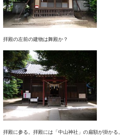
拝殿の左前の建物は舞殿か？
拝殿に参る。拝殿には「中山神社」の扁額が掛かる。