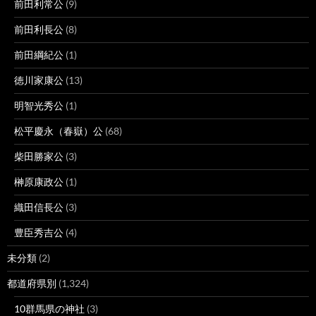
前田利常公
(9)
前田利長公
(8)
前田綱紀公
(1)
徳川家康公
(13)
明智光秀公
(1)
松平慶永（春嶽）公
(68)
柴田勝家公
(3)
榊原康政公
(1)
織田信長公
(3)
豊臣秀吉公
(4)
未分類
(2)
都道府県別
(1,324)
10群馬県の神社
(3)