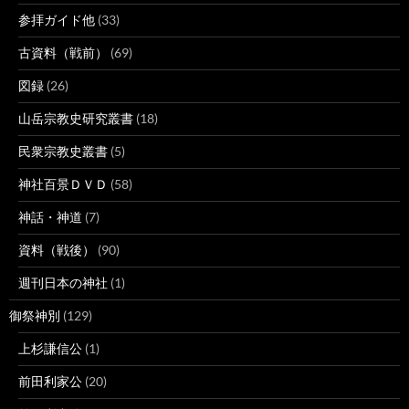
参拝ガイド他
(33)
古資料（戦前）
(69)
図録
(26)
山岳宗教史研究叢書
(18)
民衆宗教史叢書
(5)
神社百景ＤＶＤ
(58)
神話・神道
(7)
資料（戦後）
(90)
週刊日本の神社
(1)
御祭神別
(129)
上杉謙信公
(1)
前田利家公
(20)