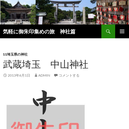
コ
ン
テ
ン
検
ツ
気軽に御朱印集めの旅 神社篇
索
へ
メインメ
ス
ニュー
キ
11埼玉県の神社
ッ
武蔵埼玉 中山神社
プ
2013年6月1日
ADMIN
コメントする