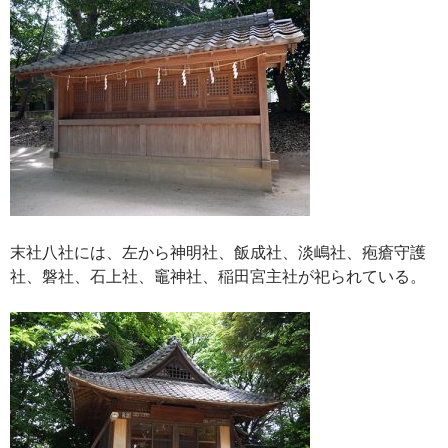
末社八社には、左から神明社、飯成社、淡嶋社、疱瘡守護
社、磐社、石上社、竈神社、稲田宮主社が祀られている。