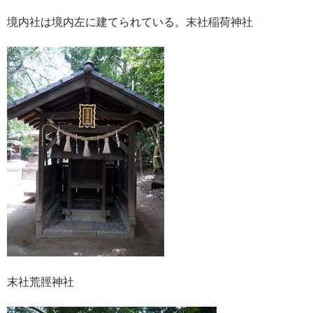
境内社は境内左に建てられている。末社稲荷神社
末社荒脛神社