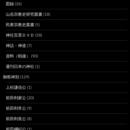
図録
(26)
山岳宗教史研究叢書
(18)
民衆宗教史叢書
(5)
神社百景ＤＶＤ
(58)
神話・神道
(7)
資料（戦後）
(90)
週刊日本の神社
(1)
御祭神別
(129)
上杉謙信公
(1)
前田利家公
(20)
前田利常公
(9)
前田利長公
(8)
前田綱紀公
(1)