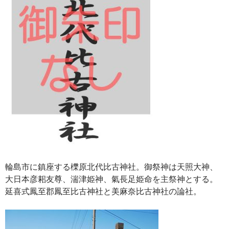
輪島市に鎮座する櫟原北代比古神社。御祭神は天照大神、
大日本彦耜友尊、湍津姫神、氣長足姫命を主祭神とする。
延喜式鳳至郡鳳至比古神社と美麻奈比古神社の論社。