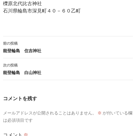
櫟原北代比古神社
石川県輪島市深見町４０－６０乙町
投
前の投稿
稿
能登輪島 住吉神社
ナ
次の投稿
ビ
能登輪島 白山神社
ゲ
ー
コメントを残す
シ
メールアドレスが公開されることはありません。
※
が付いている欄
ョ
は必須項目です
ン
コメント
※