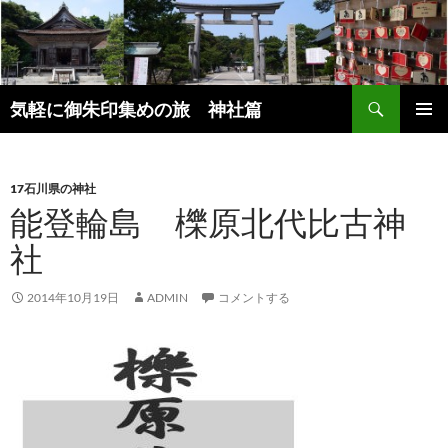
コ
ン
テ
ン
検
ツ
気軽に御朱印集めの旅 神社篇
索
へ
メインメ
ス
ニュー
キ
17石川県の神社
ッ
能登輪島 櫟原北代比古神
プ
社
2014年10月19日
ADMIN
コメントする