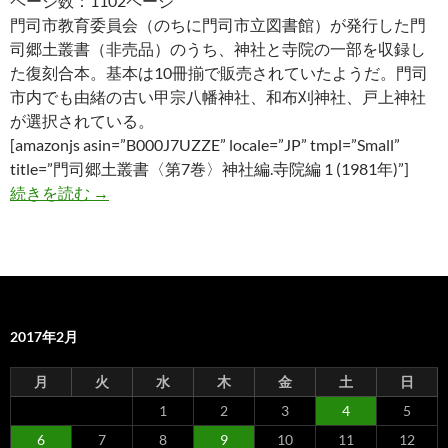
ページ数：1102ページ
門司市教育委員会（のちに門司市立図書館）が発行した門
司郷土叢書（非売品）のうち、神社と寺院の一部を収録し
た復刻合本。基本は10冊揃で販売されていたようだ。門司
市内でも由緒の古い甲宗八幡神社、和布刈神社、戸上神社
が選択されている。
[amazonjs asin=”B000J7UZZE” locale=”JP” tmpl=”Small”
title=”門司郷土叢書〈第7巻〉神社編.寺院編 1 (1981年)”]
門司郷土叢書 第七巻 神社編・寺院編Ⅰ
続きを読む
→
2017年2月
月
火
水
木
金
土
日
1
2
3
4
5
6
7
8
9
10
11
12