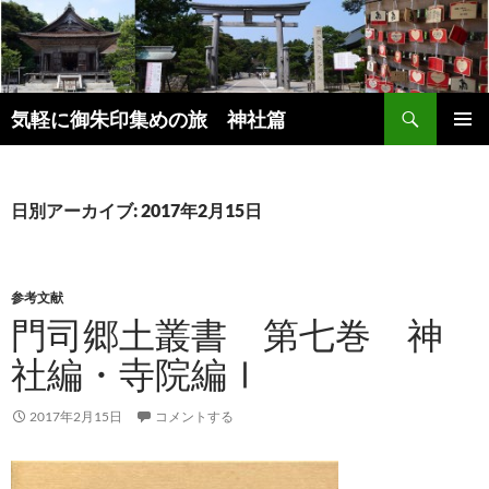
コ
ン
テ
ン
検
ツ
気軽に御朱印集めの旅 神社篇
索
へ
メインメ
ス
ニュー
キ
日別アーカイブ: 2017年2月15日
ッ
プ
参考文献
門司郷土叢書 第七巻 神
社編・寺院編Ⅰ
2017年2月15日
コメントする