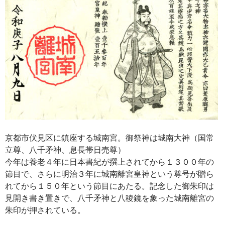
京都市伏見区に鎮座する城南宮。御祭神は城南大神（国常
立尊、八千矛神、息長帯日売尊）
今年は養老４年に日本書紀が撰上されてから１３００年の
節目で、さらに明治３年に城南離宮皇神という尊号が贈ら
れてから１５０年という節目にあたる。記念した御朱印は
見開き書き置きで、八千矛神と八稜鏡を象った城南離宮の
朱印が押されている。