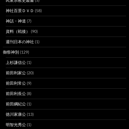
民衆宗教史叢書
(5)
神社百景ＤＶＤ
(58)
神話・神道
(7)
資料（戦後）
(90)
週刊日本の神社
(1)
御祭神別
(129)
上杉謙信公
(1)
前田利家公
(20)
前田利常公
(9)
前田利長公
(8)
前田綱紀公
(1)
徳川家康公
(13)
明智光秀公
(1)