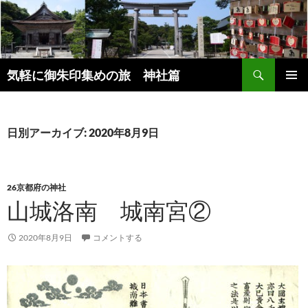
コ
ン
テ
ン
検
ツ
気軽に御朱印集めの旅 神社篇
索
へ
メインメ
ス
ニュー
キ
日別アーカイブ: 2020年8月9日
ッ
プ
26京都府の神社
山城洛南 城南宮②
2020年8月9日
コメントする