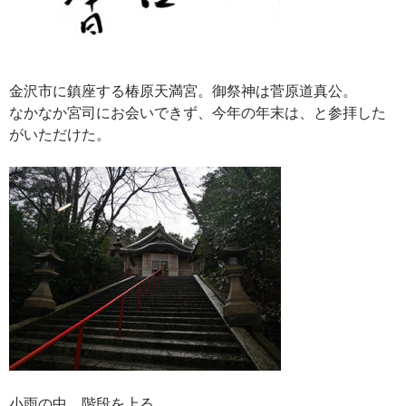
金沢市に鎮座する椿原天満宮。御祭神は菅原道真公。
なかなか宮司にお会いできず、今年の年末は、と参拝した
がいただけた。
小雨の中、階段を上る。