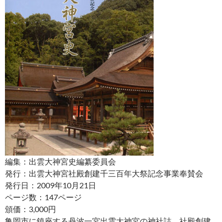
編集：出雲大神宮史編纂委員会
発行：出雲大神宮社殿創建千三百年大祭記念事業奉賛会
発行日：2009年10月21日
ページ数：147ページ
頒価：3,000円
亀岡市に鎮座する丹波一宮出雲大神宮の神社誌。社殿創建