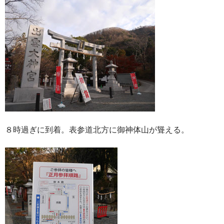
８時過ぎに到着。表参道北方に御神体山が聳える。