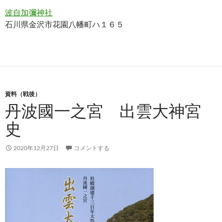
波自加彌神社
石川県金沢市花園八幡町ハ１６５
資料（戦後）
丹波國一之宮 出雲大神宮
史
2020年12月27日
コメントする