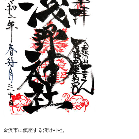
金沢市に鎮座する淺野神社。