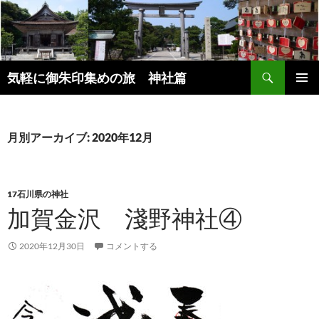
コ
ン
テ
ン
検
ツ
気軽に御朱印集めの旅 神社篇
索
へ
メインメ
ス
ニュー
キ
月別アーカイブ: 2020年12月
ッ
プ
17石川県の神社
加賀金沢 淺野神社④
2020年12月30日
コメントする