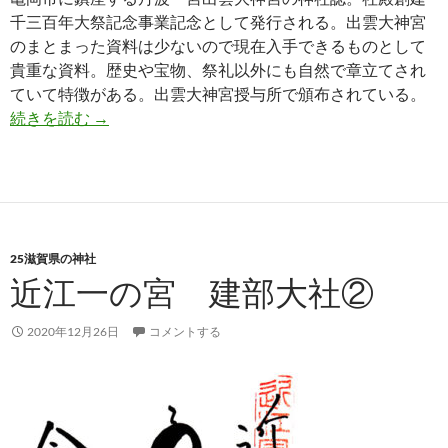
千三百年大祭記念事業記念として発行される。出雲大神宮
のまとまった資料は少ないので現在入手できるものとして
貴重な資料。歴史や宝物、祭礼以外にも自然で章立てされ
ていて特徴がある。出雲大神宮授与所で頒布されている。
丹波國一之宮 出雲大神宮史
続きを読む
→
25滋賀県の神社
近江一の宮 建部大社②
2020年12月26日
コメントする