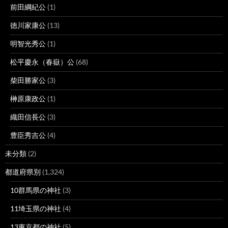
前田綱紀公
(1)
徳川家康公
(13)
明智光秀公
(1)
松平慶永（春嶽）公
(68)
柴田勝家公
(3)
榊原康政公
(1)
織田信長公
(3)
豊臣秀吉公
(4)
未分類
(2)
都道府県別
(1,324)
10群馬県の神社
(3)
11埼玉県の神社
(4)
13東京都の神社
(5)