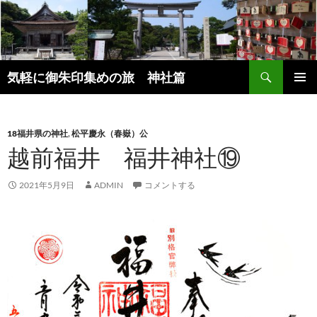
コ
ン
テ
ン
検
ツ
気軽に御朱印集めの旅 神社篇
索
へ
メインメ
ス
ニュー
キ
18福井県の神社
,
松平慶永（春嶽）公
ッ
越前福井 福井神社⑲
プ
2021年5月9日
ADMIN
コメントする