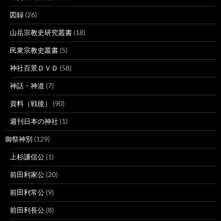
図録
(26)
山岳宗教史研究叢書
(18)
民衆宗教史叢書
(5)
神社百景ＤＶＤ
(58)
神話・神道
(7)
資料（戦後）
(90)
週刊日本の神社
(1)
御祭神別
(129)
上杉謙信公
(1)
前田利家公
(20)
前田利常公
(9)
前田利長公
(8)