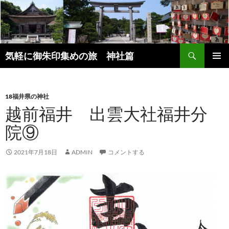
コ
ン
テ
ン
検
ツ
気軽に御朱印集めの旅 神社篇
索
へ
メインメ
ス
ニュー
キ
18福井県の神社
ッ
越前福井 出雲大社福井分
プ
院⑨
2021年7月18日
ADMIN
コメントする