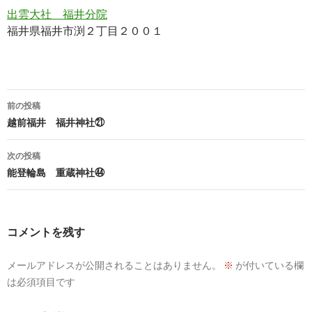
出雲大社 福井分院
福井県福井市渕２丁目２００１
投
前の投稿
稿
越前福井 福井神社㉑
ナ
次の投稿
ビ
能登輪島 重蔵神社㊹
ゲ
ー
コメントを残す
シ
メールアドレスが公開されることはありません。
※
が付いている欄
ョ
は必須項目です
ン