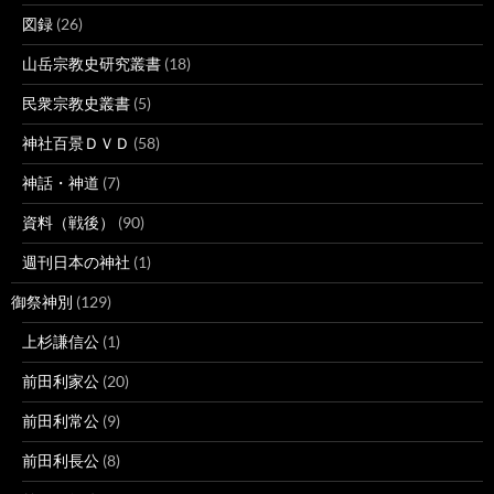
図録
(26)
山岳宗教史研究叢書
(18)
民衆宗教史叢書
(5)
神社百景ＤＶＤ
(58)
神話・神道
(7)
資料（戦後）
(90)
週刊日本の神社
(1)
御祭神別
(129)
上杉謙信公
(1)
前田利家公
(20)
前田利常公
(9)
前田利長公
(8)