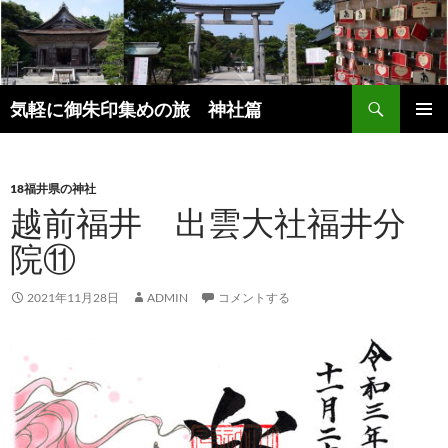
コ
ン
テ
ン
検
ツ
気軽に御朱印集めの旅 神社篇
索
へ
メインメ
ス
ニュー
キ
18福井県の神社
ッ
越前福井 出雲大社福井分
プ
院⑪
2021年11月28日
ADMIN
コメントする