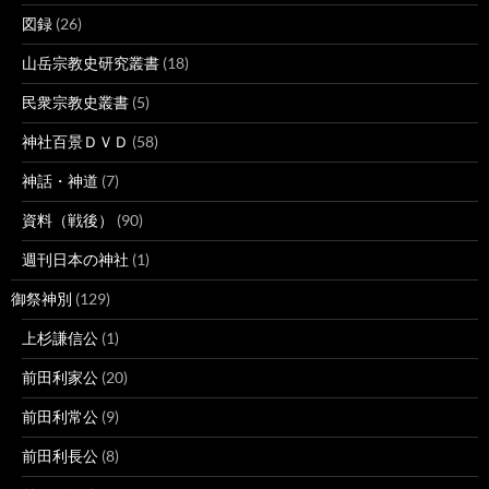
図録
(26)
山岳宗教史研究叢書
(18)
民衆宗教史叢書
(5)
神社百景ＤＶＤ
(58)
神話・神道
(7)
資料（戦後）
(90)
週刊日本の神社
(1)
御祭神別
(129)
上杉謙信公
(1)
前田利家公
(20)
前田利常公
(9)
前田利長公
(8)