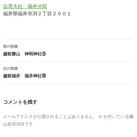
出雲大社 福井分院
福井県福井市渕２丁目２００１
投
前の投稿
稿
越前勝山 神明神社③
ナ
次の投稿
ビ
越前福井 福井神社㉖
ゲ
ー
コメントを残す
シ
メールアドレスが公開されることはありません。
※
が付いている欄
ョ
は必須項目です
ン