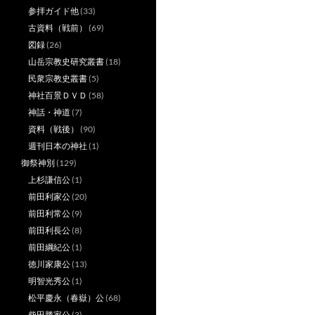
参拝ガイド他
(33)
古資料（戦前）
(69)
図録
(26)
山岳宗教史研究叢書
(18)
民衆宗教史叢書
(5)
神社百景ＤＶＤ
(58)
神話・神道
(7)
資料（戦後）
(90)
週刊日本の神社
(1)
御祭神別
(129)
上杉謙信公
(1)
前田利家公
(20)
前田利常公
(9)
前田利長公
(8)
前田綱紀公
(1)
徳川家康公
(13)
明智光秀公
(1)
松平慶永（春嶽）公
(68)
柴田勝家公
(3)