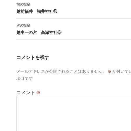
投
前の投稿
稿
越前福井 福井神社㊶
ナ
次の投稿
ビ
越中一の宮 高瀬神社⑤
ゲ
ー
コメントを残す
シ
メールアドレスが公開されることはありません。
※
が付いて
ョ
項目です
ン
コメント
※