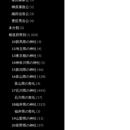
榊原康政公
(1)
織田信長公
(3)
豊臣秀吉公
(4)
未分類
(2)
都道府県別
(1,324)
10群馬県の神社
(3)
11埼玉県の神社
(4)
13東京都の神社
(5)
14神奈川県の神社
(1)
15新潟県の神社
(46)
16富山県の神社
(128)
富山県の祭礼
(4)
17石川県の神社
(445)
石川県の祭礼
(17)
18福井県の神社
(315)
福井県の祭礼
(3)
19山梨県の神社
(11)
20長野県の神社
(37)