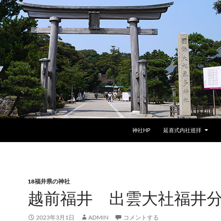
神社HP
延喜式内社巡拝
18福井県の神社
越前福井 出雲大社福井
2023年3月1日
ADMIN
コメントする