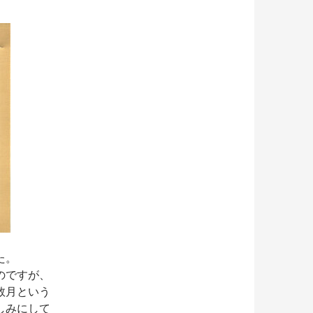
た。
のですが、
数月という
しみにして