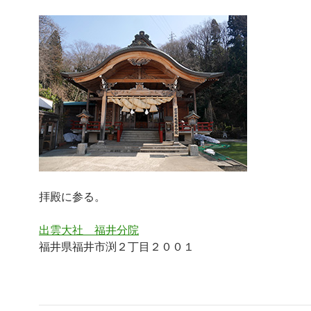
拝殿に参る。
出雲大社 福井分院
福井県福井市渕２丁目２００１