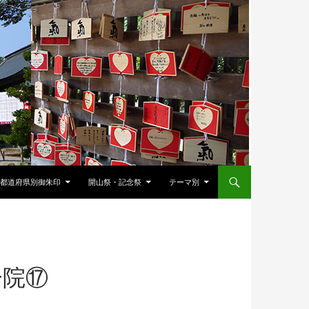
都道府県別御朱印
開山祭・記念祭
テーマ別
分院⑰