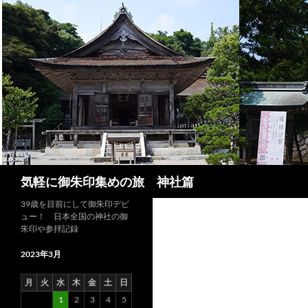
コ
ン
テ
ン
ツ
へ
ス
キ
ッ
プ
検
気軽に御朱印集めの旅 神社篇
索
39歳を目前にして御朱印デビ
ュー！ 日本全国の神社の御
朱印や参拝記録
2023年3月
月
火
水
木
金
土
日
1
2
3
4
5