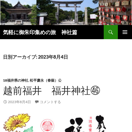
コ
ン
テ
ン
検
ツ
気軽に御朱印集めの旅 神社篇
索
へ
メインメ
ス
ニュー
キ
日別アーカイブ: 2023年8月4日
ッ
プ
18福井県の神社
,
松平慶永（春嶽）公
越前福井 福井神社㊻
2023年8月4日
コメントする