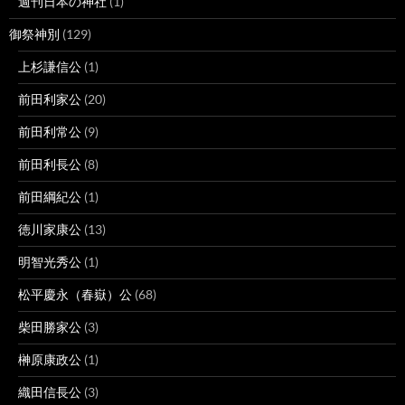
週刊日本の神社
(1)
御祭神別
(129)
上杉謙信公
(1)
前田利家公
(20)
前田利常公
(9)
前田利長公
(8)
前田綱紀公
(1)
徳川家康公
(13)
明智光秀公
(1)
松平慶永（春嶽）公
(68)
柴田勝家公
(3)
榊原康政公
(1)
織田信長公
(3)