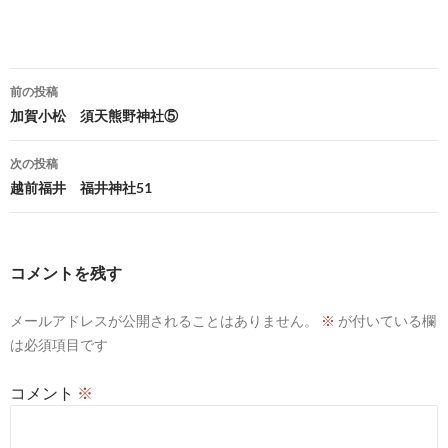
投
前の投稿
稿
加賀小松 須天熊野神社⑤
ナ
次の投稿
ビ
越前福井 福井神社51
ゲ
ー
コメントを残す
シ
メールアドレスが公開されることはありません。
※
が付いている欄
ョ
は必須項目です
ン
コメント
※