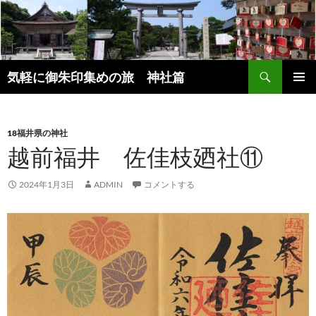
コ
ン
テ
ン
検
ツ
気軽に御朱印集めの旅 神社篇
索
へ
メインメ
ス
ニュー
キ
18福井県の神社
ッ
越前福井 佐佳枝廼社⑪
プ
2024年1月3日
ADMIN
コメントする