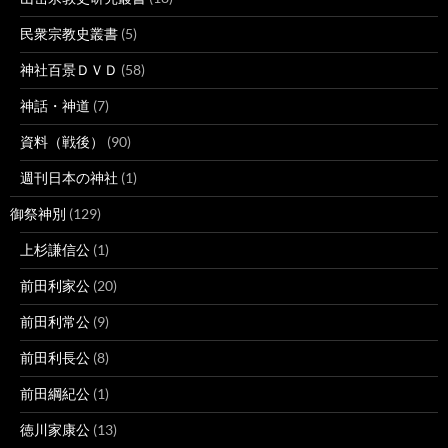
民衆宗教史叢書
(5)
神社百景ＤＶＤ
(58)
神話・神道
(7)
資料（戦後）
(90)
週刊日本の神社
(1)
御祭神別
(129)
上杉謙信公
(1)
前田利家公
(20)
前田利常公
(9)
前田利長公
(8)
前田綱紀公
(1)
徳川家康公
(13)