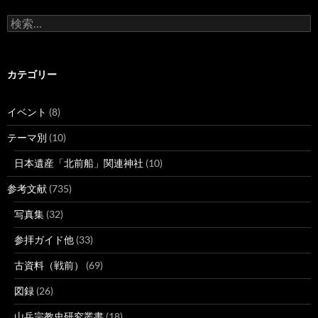
検
索:
カテゴリー
イベント
(8)
テーマ別
(10)
日本遺産「北前船」関連神社
(10)
参考文献
(735)
写真集
(32)
参拝ガイド他
(33)
古資料（戦前）
(69)
図録
(26)
山岳宗教史研究叢書
(18)