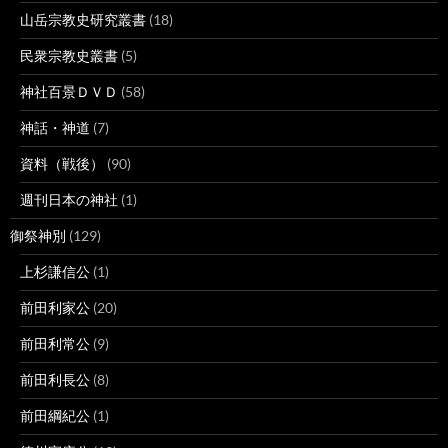
山岳宗教史研究叢書
(18)
民衆宗教史叢書
(5)
神社百景ＤＶＤ
(58)
神話・神道
(7)
資料（戦後）
(90)
週刊日本の神社
(1)
御祭神別
(129)
上杉謙信公
(1)
前田利家公
(20)
前田利常公
(9)
前田利長公
(8)
前田綱紀公
(1)