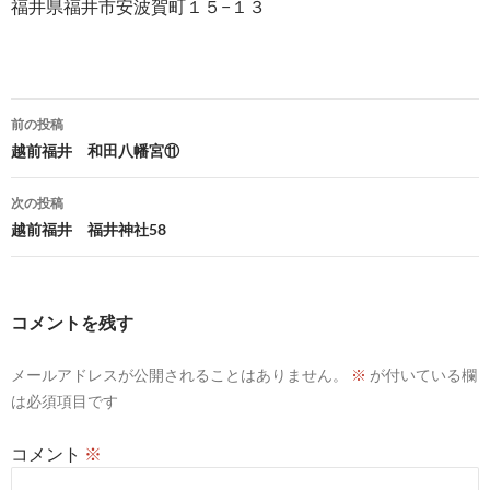
福井県福井市安波賀町１５−１３
投
前の投稿
稿
越前福井 和田八幡宮⑪
ナ
次の投稿
ビ
越前福井 福井神社58
ゲ
ー
コメントを残す
シ
メールアドレスが公開されることはありません。
※
が付いている欄
ョ
は必須項目です
ン
コメント
※