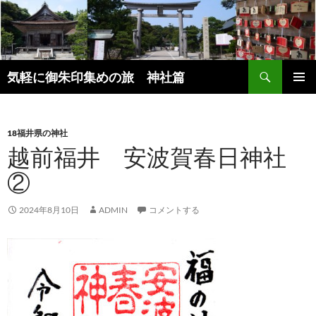
コ
ン
テ
ン
検
ツ
気軽に御朱印集めの旅 神社篇
索
へ
メインメ
ス
ニュー
キ
18福井県の神社
ッ
越前福井 安波賀春日神社
プ
②
2024年8月10日
ADMIN
コメントする