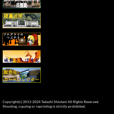
Copyright(c) 2013-2024 Tadashi Shiotani All Rights Reserved.
Shooting, copying or reprinting is strictly prohibited.