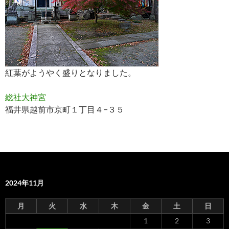
紅葉がようやく盛りとなりました。
総社大神宮
福井県越前市京町１丁目４−３５
2024年11月
月
火
水
木
金
土
日
1
2
3