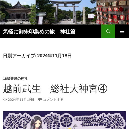
コ
ン
テ
ン
検
ツ
気軽に御朱印集めの旅 神社篇
索
へ
メインメ
ス
ニュー
キ
日別アーカイブ: 2024年11月19日
ッ
プ
18福井県の神社
越前武生 総社大神宮④
2024年11月19日
コメントする