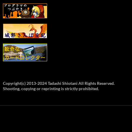
Copyright(c) 2013-2024 Tadashi Shiotani All Rights Reserved.
Shooting, copying or reprinting is strictly prohibited.