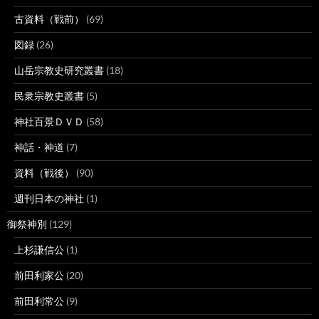
古資料（戦前）
(69)
図録
(26)
山岳宗教史研究叢書
(18)
民衆宗教史叢書
(5)
神社百景ＤＶＤ
(58)
神話・神道
(7)
資料（戦後）
(90)
週刊日本の神社
(1)
御祭神別
(129)
上杉謙信公
(1)
前田利家公
(20)
前田利常公
(9)