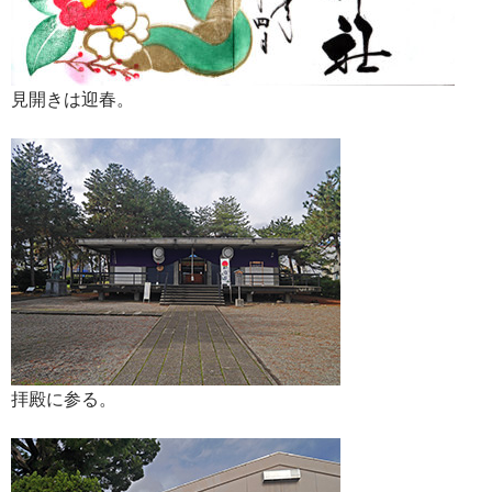
見開きは迎春。
拝殿に参る。