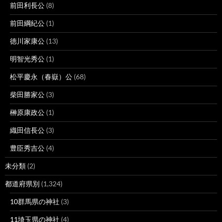
前田利長公
(8)
前田綱紀公
(1)
徳川家康公
(13)
明智光秀公
(1)
松平慶永（春嶽）公
(68)
柴田勝家公
(3)
榊原康政公
(1)
織田信長公
(3)
豊臣秀吉公
(4)
未分類
(2)
都道府県別
(1,324)
10群馬県の神社
(3)
11埼玉県の神社
(4)