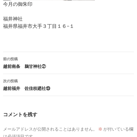
今月の御朱印
福井神社
福井県福井市大手３丁目１６−１
投
前の投稿
稿
越前南条 鵜甘神社②
ナ
次の投稿
ビ
越前福井 佐佳枝廼社⑬
ゲ
ー
コメントを残す
シ
メールアドレスが公開されることはありません。
※
が付いている欄
ョ
は必須項目です