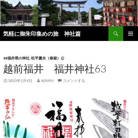
コ
ン
テ
ン
検
ツ
気軽に御朱印集めの旅 神社篇
索
へ
メインメ
ス
ニュー
キ
18福井県の神社
,
松平慶永（春嶽）公
ッ
越前福井 福井神社63
プ
2025年1月4日
ADMIN
コメントする