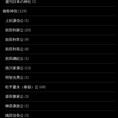
週刊日本の神社
(1)
御祭神別
(129)
上杉謙信公
(1)
前田利家公
(20)
前田利常公
(9)
前田利長公
(8)
前田綱紀公
(1)
徳川家康公
(13)
明智光秀公
(1)
松平慶永（春嶽）公
(68)
柴田勝家公
(3)
榊原康政公
(1)
織田信長公
(3)