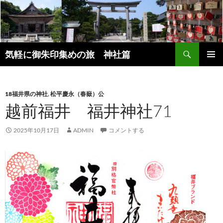
コ
ン
テ
ン
検
ツ
気軽に御朱印集めの旅 神社篇
索
へ
メインメ
ス
ニュー
キ
18福井県の神社
,
松平慶永（春嶽）公
ッ
越前福井 福井神社71
プ
2025年10月17日
ADMIN
コメントする