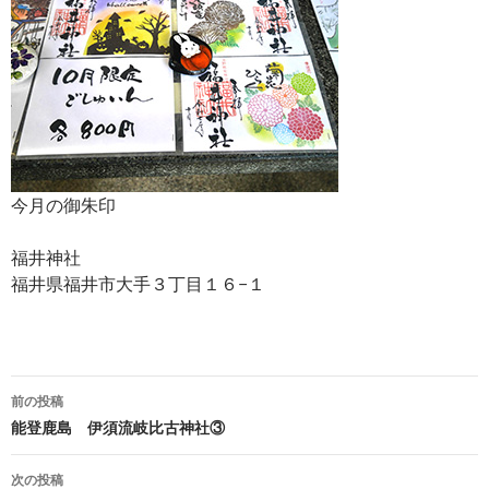
今月の御朱印
福井神社
福井県福井市大手３丁目１６−１
投
前の投稿
稿
能登鹿島 伊須流岐比古神社③
ナ
次の投稿