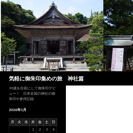
コ
ン
テ
ン
ツ
へ
ス
キ
ッ
プ
検
気軽に御朱印集めの旅 神社篇
索
39歳を目前にして御朱印デビ
ュー！ 日本全国の神社の御
朱印や参拝記録
2026年1月
月
火
水
木
金
土
日
1
2
3
4