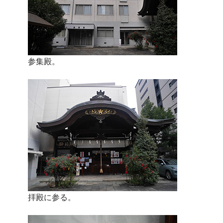
参集殿。
拝殿に参る。