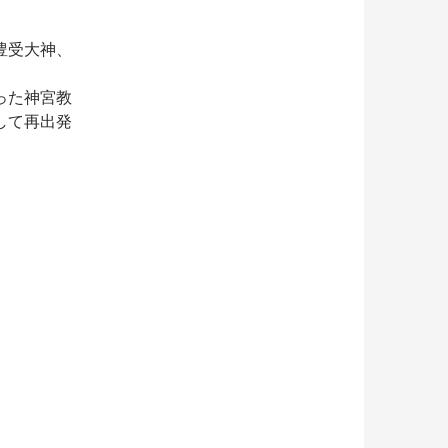
豊受大神、
った神宮教
して再出発