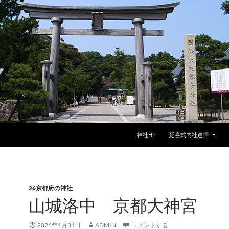
神社HP
延喜式内社巡拝
26京都府の神社
山城洛中 京都大神宮
2026年1月31日
ADMIN
コメントする