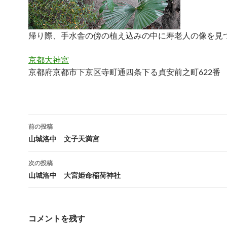
帰り際、手水舎の傍の植え込みの中に寿老人の像を見
京都大神宮
京都府京都市下京区寺町通四条下る貞安前之町622番
投
前の投稿
稿
山城洛中 文子天満宮
ナ
次の投稿
ビ
山城洛中 大宮姫命稲荷神社
ゲ
ー
コメントを残す