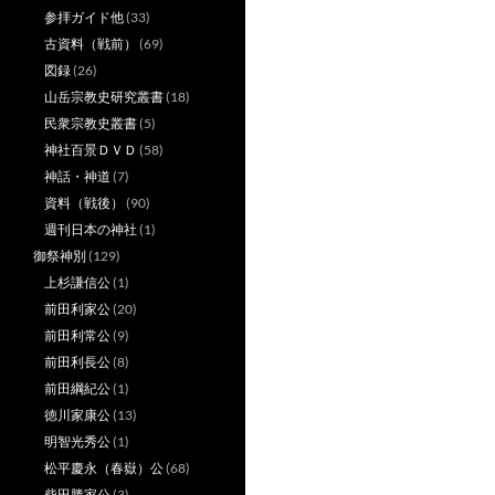
参拝ガイド他
(33)
古資料（戦前）
(69)
図録
(26)
山岳宗教史研究叢書
(18)
民衆宗教史叢書
(5)
神社百景ＤＶＤ
(58)
神話・神道
(7)
資料（戦後）
(90)
週刊日本の神社
(1)
御祭神別
(129)
上杉謙信公
(1)
前田利家公
(20)
前田利常公
(9)
前田利長公
(8)
前田綱紀公
(1)
徳川家康公
(13)
明智光秀公
(1)
松平慶永（春嶽）公
(68)
柴田勝家公
(3)