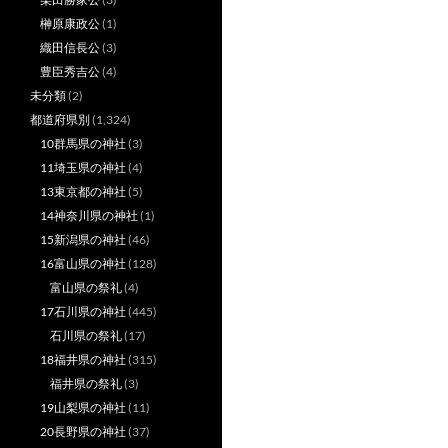
榊原康政公
(1)
織田信長公
(3)
豊臣秀吉公
(4)
未分類
(2)
都道府県別
(1,324)
10群馬県の神社
(3)
11埼玉県の神社
(4)
13東京都の神社
(5)
14神奈川県の神社
(1)
15新潟県の神社
(46)
16富山県の神社
(128)
富山県の祭礼
(4)
17石川県の神社
(445)
石川県の祭礼
(17)
18福井県の神社
(315)
福井県の祭礼
(3)
19山梨県の神社
(11)
20長野県の神社
(37)