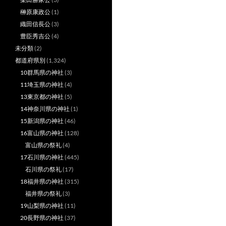
榊原康政公
(1)
織田信長公
(3)
豊臣秀吉公
(4)
未分類
(2)
都道府県別
(1,324)
10群馬県の神社
(3)
11埼玉県の神社
(4)
13東京都の神社
(5)
14神奈川県の神社
(1)
15新潟県の神社
(46)
16富山県の神社
(128)
富山県の祭礼
(4)
17石川県の神社
(445)
石川県の祭礼
(17)
18福井県の神社
(315)
福井県の祭礼
(3)
19山梨県の神社
(11)
20長野県の神社
(37)