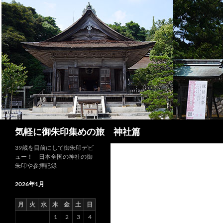
コ
ン
テ
ン
ツ
へ
ス
キ
ッ
プ
検
気軽に御朱印集めの旅 神社篇
索
39歳を目前にして御朱印デビ
ュー！ 日本全国の神社の御
朱印や参拝記録
2026年1月
月
火
水
木
金
土
日
1
2
3
4