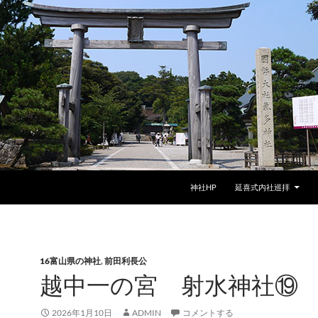
神社HP
延喜式内社巡拝
16富山県の神社
,
前田利長公
越中一の宮 射水神社⑲
2026年1月10日
ADMIN
コメントする