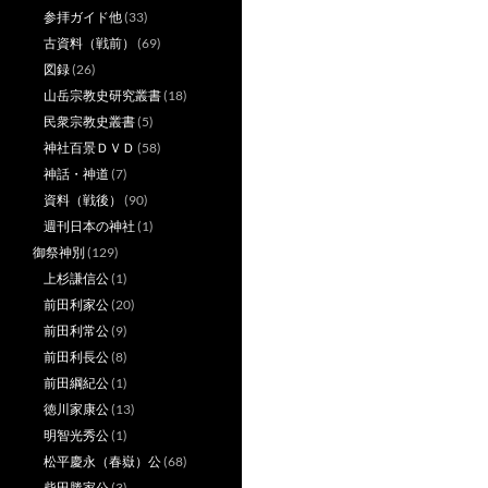
参拝ガイド他
(33)
古資料（戦前）
(69)
図録
(26)
山岳宗教史研究叢書
(18)
民衆宗教史叢書
(5)
神社百景ＤＶＤ
(58)
神話・神道
(7)
資料（戦後）
(90)
週刊日本の神社
(1)
御祭神別
(129)
上杉謙信公
(1)
前田利家公
(20)
前田利常公
(9)
前田利長公
(8)
前田綱紀公
(1)
徳川家康公
(13)
明智光秀公
(1)
松平慶永（春嶽）公
(68)
柴田勝家公
(3)