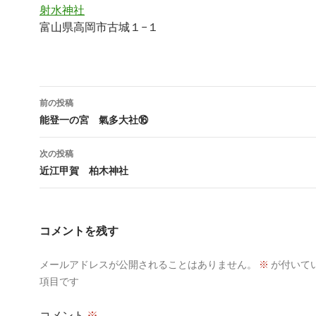
射水神社
富山県高岡市古城１−１
投
前の投稿
稿
能登一の宮 氣多大社⑯
ナ
次の投稿
ビ
近江甲賀 柏木神社
ゲ
ー
コメントを残す
シ
メールアドレスが公開されることはありません。
※
が付いて
ョ
項目です
ン
コメント
※