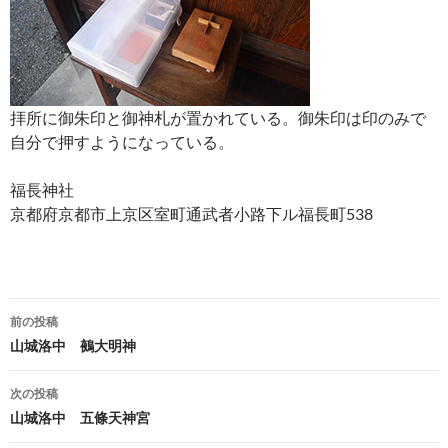
拝所に御朱印と御神札が置かれている。御朱印は印のみで
自分で押すようになっている。
福長神社
京都府京都市上京区室町通武者小路下ル福長町538
投
前の投稿
稿
山城洛中 鵺大明神
ナ
次の投稿
ビ
山城洛中 五條天神宮