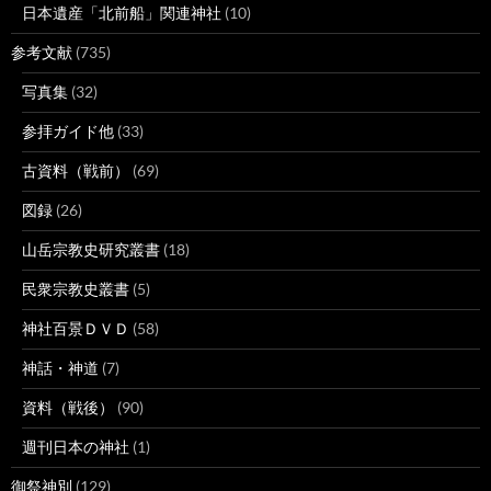
日本遺産「北前船」関連神社
(10)
参考文献
(735)
写真集
(32)
参拝ガイド他
(33)
古資料（戦前）
(69)
図録
(26)
山岳宗教史研究叢書
(18)
民衆宗教史叢書
(5)
神社百景ＤＶＤ
(58)
神話・神道
(7)
資料（戦後）
(90)
週刊日本の神社
(1)
御祭神別
(129)