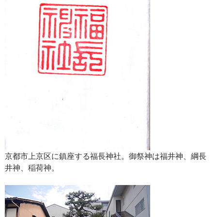
京都市上京区に鎮座する福長神社。御祭神は福井神、綱長
井神、稲荷神。