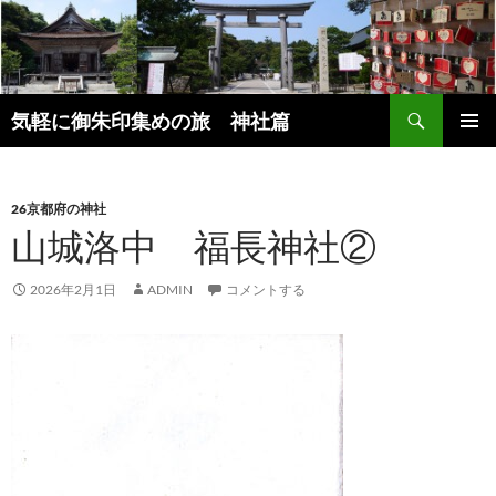
コ
ン
テ
ン
検
ツ
気軽に御朱印集めの旅 神社篇
索
へ
メインメ
ス
ニュー
キ
26京都府の神社
ッ
山城洛中 福長神社②
プ
2026年2月1日
ADMIN
コメントする