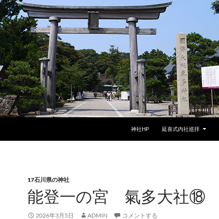
神社HP
延喜式内社巡拝
17石川県の神社
能登一の宮 氣多大社⑱
2026年3月5日
ADMIN
コメントする