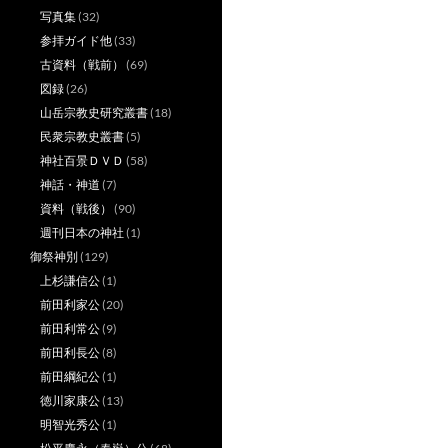
写真集
(32)
参拝ガイド他
(33)
古資料（戦前）
(69)
図録
(26)
山岳宗教史研究叢書
(18)
民衆宗教史叢書
(5)
神社百景ＤＶＤ
(58)
神話・神道
(7)
資料（戦後）
(90)
週刊日本の神社
(1)
御祭神別
(129)
上杉謙信公
(1)
前田利家公
(20)
前田利常公
(9)
前田利長公
(8)
前田綱紀公
(1)
徳川家康公
(13)
明智光秀公
(1)