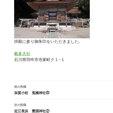
拝殿に参り御朱印をいただきました。
氣多大社
石川県羽咋市寺家町ク１−１
投
前の投稿
稿
加賀小松 菟橋神社㉑
ナ
次の投稿
ビ
近江長浜 豊国神社②