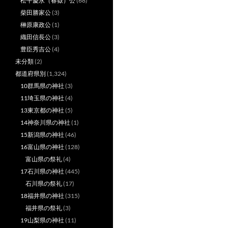
松平慶永（春嶽）公
(68)
柴田勝家公
(3)
榊原康政公
(1)
織田信長公
(3)
豊臣秀吉公
(4)
未分類
(2)
都道府県別
(1,324)
10群馬県の神社
(3)
11埼玉県の神社
(4)
13東京都の神社
(5)
14神奈川県の神社
(1)
15新潟県の神社
(46)
16富山県の神社
(128)
富山県の祭礼
(4)
17石川県の神社
(445)
石川県の祭礼
(17)
18福井県の神社
(315)
福井県の祭礼
(3)
19山梨県の神社
(11)