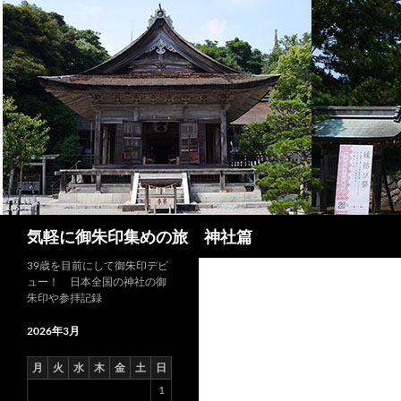
コ
ン
テ
ン
ツ
へ
ス
キ
ッ
プ
検
気軽に御朱印集めの旅 神社篇
索
39歳を目前にして御朱印デビ
ュー！ 日本全国の神社の御
朱印や参拝記録
2026年3月
月
火
水
木
金
土
日
1