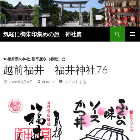
コ
ン
テ
ン
検
ツ
気軽に御朱印集めの旅 神社篇
索
へ
メインメ
ス
ニュー
キ
18福井県の神社
,
松平慶永（春嶽）公
ッ
越前福井 福井神社76
プ
2026年3月4日
ADMIN
コメントする