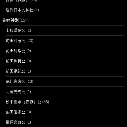
週刊日本の神社
(1)
御祭神別
(129)
上杉謙信公
(1)
前田利家公
(20)
前田利常公
(9)
前田利長公
(8)
前田綱紀公
(1)
徳川家康公
(13)
明智光秀公
(1)
松平慶永（春嶽）公
(68)
柴田勝家公
(3)
榊原康政公
(1)