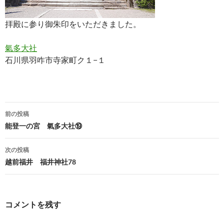
拝殿に参り御朱印をいただきました。
氣多大社
石川県羽咋市寺家町ク１−１
投
前の投稿
稿
能登一の宮 氣多大社⑲
ナ
次の投稿
ビ
越前福井 福井神社78
ゲ
ー
コメントを残す
シ