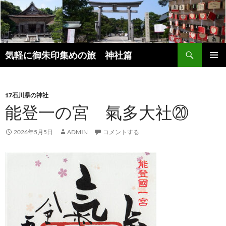
コ
ン
テ
ン
検
ツ
気軽に御朱印集めの旅 神社篇
索
へ
メインメ
ス
ニュー
キ
17石川県の神社
ッ
能登一の宮 氣多大社⑳
プ
2026年5月5日
ADMIN
コメントする