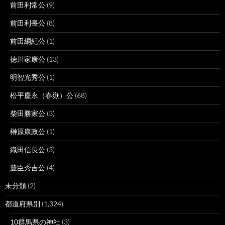
前田利常公
(9)
前田利長公
(8)
前田綱紀公
(1)
徳川家康公
(13)
明智光秀公
(1)
松平慶永（春嶽）公
(68)
柴田勝家公
(3)
榊原康政公
(1)
織田信長公
(3)
豊臣秀吉公
(4)
未分類
(2)
都道府県別
(1,324)
10群馬県の神社
(3)