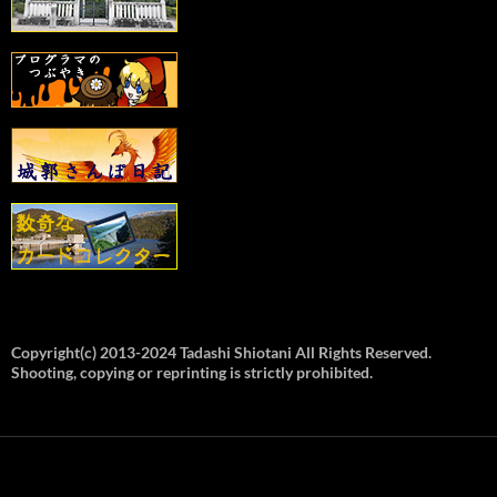
Copyright(c) 2013-2024 Tadashi Shiotani All Rights Reserved.
Shooting, copying or reprinting is strictly prohibited.