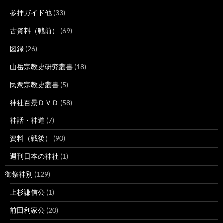
参拝ガイド他
(33)
古資料（戦前）
(69)
図録
(26)
山岳宗教史研究叢書
(18)
民衆宗教史叢書
(5)
神社百景ＤＶＤ
(58)
神話・神道
(7)
資料（戦後）
(90)
週刊日本の神社
(1)
御祭神別
(129)
上杉謙信公
(1)
前田利家公
(20)