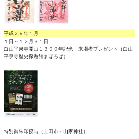
平成２９年１月
１日～１２月３１日
白山平泉寺開山１３００年記念 来場者プレゼント（白山
平泉寺歴史探遊館まほろば）
特別御朱印授与（上田市・山家神社）