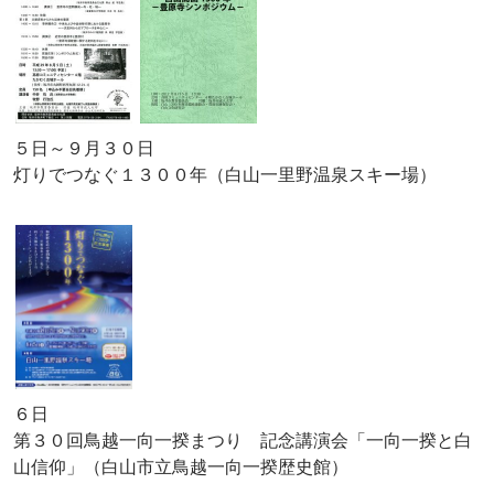
５日～９月３０日
灯りでつなぐ１３００年（白山一里野温泉スキー場）
６日
第３０回鳥越一向一揆まつり 記念講演会「一向一揆と白
山信仰」（白山市立鳥越一向一揆歴史館）