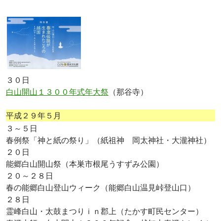
３０日
白山開山１３００年式年大祭
（那谷寺）
平成２９年５月
３～５日
春例祭「神と紙の祭り」（紙祖神 岡太神社・大瀧神社）
２０日
能郷白山開山祭（本巣市根尾うすずみ公園）
２０～２８日
春の能郷白山登山ウィーク（能郷白山温見峠登山口）
２８日
霊峰白山・太鼓まつりｉｎ郡上（たかす町民センター）