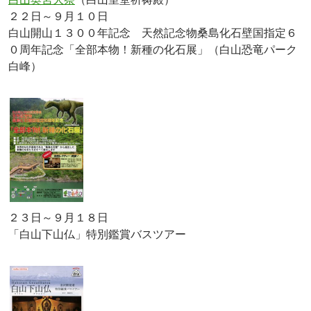
２２日～９月１０日
白山開山１３００年記念 天然記念物桑島化石壁国指定６
０周年記念「全部本物！新種の化石展」（白山恐竜パーク
白峰）
２３日～９月１８日
「白山下山仏」特別鑑賞バスツアー