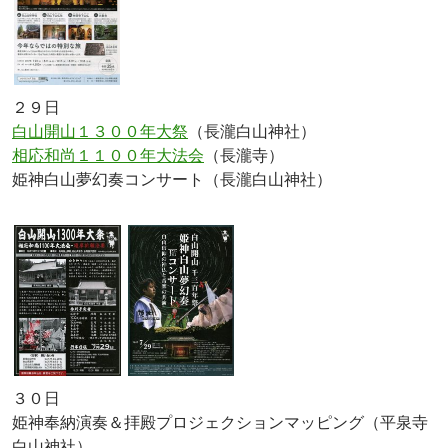
２９日
白山開山１３００年大祭
（長瀧白山神社）
相応和尚１１００年大法会
（長瀧寺）
姫神白山夢幻奏コンサート（長瀧白山神社）
３０日
姫神奉納演奏＆拝殿プロジェクションマッピング（平泉寺
白山神社）