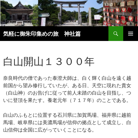
コ
ン
テ
ン
検
ツ
気軽に御朱印集めの旅 神社篇
索
へ
メインメ
ス
ニュー
キ
白山開山１３００年
ッ
プ
奈良時代の僧であった泰澄大師は、白く輝く白山を遠く越
前国から望み修行していたが、ある日、天空に現れた貴女
（白山神）のお告げに従って前人未踏の白山を目指し、つ
いに登頂を果たす。養老元年（７１７年）のことである。
白山のふもとに位置する石川県に加賀馬場、福井県に越前
馬場、岐阜県には美濃馬場が信仰の拠点として成立し、白
山信仰は全国に広がっていくことになる。