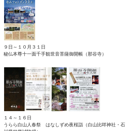
９日～１０月３１日
秘仏本尊十一面千手観世音菩薩御開帳（那谷寺）
１４～１６日
うらら白山人春祭 はなしずめ夜桜詣（白山比咩神社・石