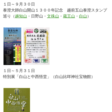
１日～９月３０日
泰澄大師白山開山１３００年記念 越前五山泰澄スタンプ
巡り（
越知山
・日野山・
文殊山
・
蔵王山
・
白山
）
１日～５月３１日
特別展「白山と中西悟堂」（白山比咩神社宝物館）