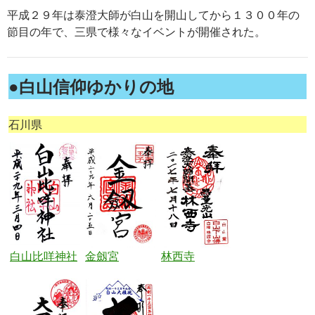
平成２９年は泰澄大師が白山を開山してから１３００年の
節目の年で、三県で様々なイベントが開催された。
●白山信仰ゆかりの地
石川県
白山比咩神社
金劔宮
林西寺