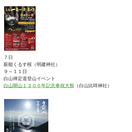
７日
薪能くるす桜（明建神社）
９～１１日
白山禅定道登山イベント
白山開山１３００年記念奉祝大祭
（白山比咩神社）