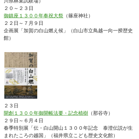
川県林業試験場）
２０～２３日
御鎮座１３００年奉祝大祭
（篠座神社）
２２日～７月９日
企画展「加賀の白山燃え候」（白山市立鳥越一向一揆歴史
館）
２３日
開創１３００年御開帳法要・記念植樹
（那谷寺）
２９日～６月４日
春季特別展「伝・白山開山１３００年記念 泰澄伝説が生
まれたころの越国」（福井県立こども歴史文化館）