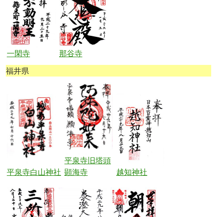
一閑寺
那谷寺
福井県
平泉寺旧塔頭
平泉寺白山神社
顕海寺
越知神社