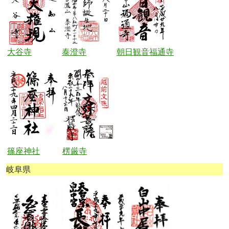
大谷寺
泰澄寺
朝日観音福通寺
篠座神社
楞厳寺
岐阜県