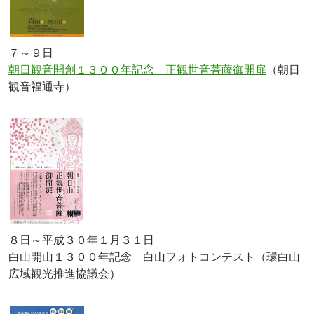
７～９日
朝日観音開創１３００年記念 正観世音菩薩御開扉
（朝日
観音福通寺）
８日～平成３０年１月３１日
白山開山１３００年記念 白山フォトコンテスト（環白山
広域観光推進協議会）