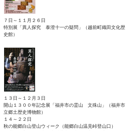
７日～１１月２６日
特別展「異人探究 泰澄十一の疑問」（越前町織田文化歴
史館）
１３日～１２月３日
開山１３００年記念展「福井市の霊山 文殊山」（福井市
立郷土歴史博物館）
１４～２２日
秋の能郷白山登山ウィーク（能郷白山温見峠登山口）