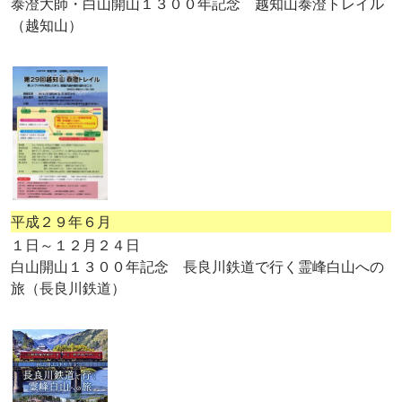
泰澄大師・白山開山１３００年記念 越知山泰澄トレイル
（越知山）
平成２９年６月
１日～１２月２４日
白山開山１３００年記念 長良川鉄道で行く霊峰白山への
旅（長良川鉄道）