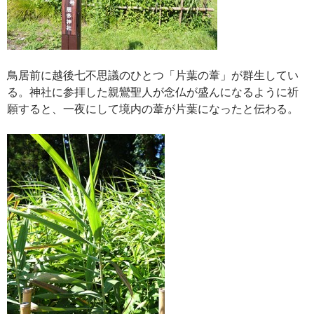
鳥居前に越後七不思議のひとつ「片葉の葦」が群生してい
る。神社に参拝した親鸞聖人が念仏が盛んになるように祈
願すると、一夜にして境内の葦が片葉になったと伝わる。