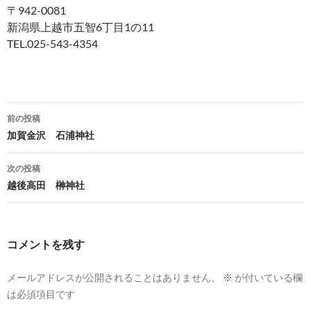
〒942-0081
新潟県上越市五智6丁目1の11
TEL.025-543-4354
投
前の投稿
稿
加賀金沢 石浦神社
ナ
次の投稿
ビ
越後高田 榊神社
ゲ
ー
コメントを残す
シ
メールアドレスが公開されることはありません。
※
が付いている欄
ョ
は必須項目です
ン