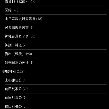
古資料（戦前）
(69)
図録
(26)
山岳宗教史研究叢書
(18)
民衆宗教史叢書
(5)
神社百景ＤＶＤ
(58)
神話・神道
(7)
資料（戦後）
(90)
週刊日本の神社
(1)
御祭神別
(129)
上杉謙信公
(1)
前田利家公
(20)
前田利常公
(9)
前田利長公
(8)