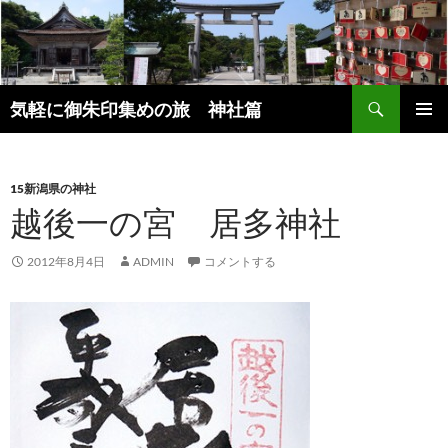
コ
ン
テ
ン
検
ツ
気軽に御朱印集めの旅 神社篇
索
へ
メインメ
ス
ニュー
キ
15新潟県の神社
ッ
越後一の宮 居多神社
プ
2012年8月4日
ADMIN
コメントする