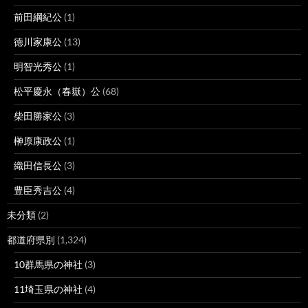
前田綱紀公
(1)
徳川家康公
(13)
明智光秀公
(1)
松平慶永（春嶽）公
(68)
柴田勝家公
(3)
榊原康政公
(1)
織田信長公
(3)
豊臣秀吉公
(4)
未分類
(2)
都道府県別
(1,324)
10群馬県の神社
(3)
11埼玉県の神社
(4)